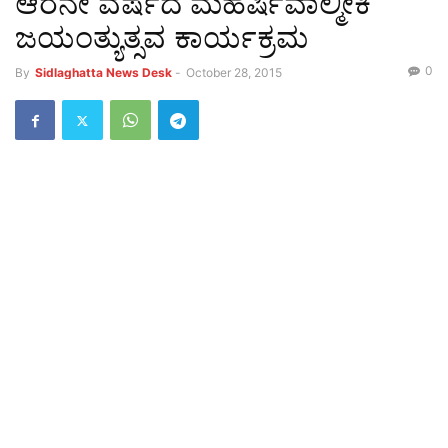
ಆರನೇ ವರ್ಷದ ಮಹರ್ಷಿವಾಲ್ಮೀಕಿ
ಜಯಂತ್ಯುತ್ಸವ ಕಾರ್ಯಕ್ರಮ
0
By
Sidlaghatta News Desk
-
October 28, 2015