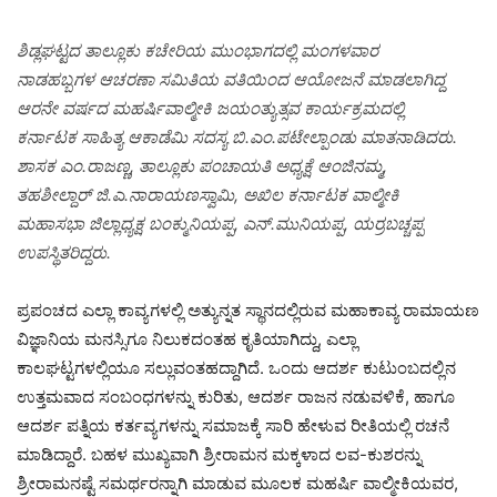
ಶಿಡ್ಲಘಟ್ಟದ ತಾಲ್ಲೂಕು ಕಚೇರಿಯ ಮುಂಭಾಗದಲ್ಲಿ ಮಂಗಳವಾರ
ನಾಡಹಬ್ಬಗಳ ಆಚರಣಾ ಸಮಿತಿಯ ವತಿಯಿಂದ ಆಯೋಜನೆ ಮಾಡಲಾಗಿದ್ದ
ಆರನೇ ವರ್ಷದ ಮಹರ್ಷಿವಾಲ್ಮೀಕಿ ಜಯಂತ್ಯುತ್ಸವ ಕಾರ್ಯಕ್ರಮದಲ್ಲಿ
ಕರ್ನಾಟಕ ಸಾಹಿತ್ಯ ಆಕಾಡೆಮಿ ಸದಸ್ಯ ಬಿ.ಎಂ.ಪಟೇಲ್ಪಾಂಡು ಮಾತನಾಡಿದರು.
ಶಾಸಕ ಎಂ.ರಾಜಣ್ಣ, ತಾಲ್ಲೂಕು ಪಂಚಾಯತಿ ಅಧ್ಯಕ್ಷೆ ಆಂಜಿನಮ್ಮ,
ತಹಶೀಲ್ದಾರ್ ಜಿ.ಎ.ನಾರಾಯಣಸ್ವಾಮಿ, ಅಖಿಲ ಕರ್ನಾಟಕ ವಾಲ್ಮೀಕಿ
ಮಹಾಸಭಾ ಜಿಲ್ಲಾಧ್ಯಕ್ಷ ಬಂಕ್ಮುನಿಯಪ್ಪ, ಎನ್.ಮುನಿಯಪ್ಪ, ಯರ್ರಬಚ್ಚಪ್ಪ
ಉಪಸ್ಥಿತರಿದ್ದರು.
ಪ್ರಪಂಚದ ಎಲ್ಲಾ ಕಾವ್ಯಗಳಲ್ಲಿ ಅತ್ಯುನ್ನತ ಸ್ಥಾನದಲ್ಲಿರುವ ಮಹಾಕಾವ್ಯ ರಾಮಾಯಣ
ವಿಜ್ಞಾನಿಯ ಮನಸ್ಸಿಗೂ ನಿಲುಕದಂತಹ ಕೃತಿಯಾಗಿದ್ದು, ಎಲ್ಲಾ
ಕಾಲಘಟ್ಟಗಳಲ್ಲಿಯೂ ಸಲ್ಲುವಂತಹದ್ದಾಗಿದೆ. ಒಂದು ಆದರ್ಶ ಕುಟುಂಬದಲ್ಲಿನ
ಉತ್ತಮವಾದ ಸಂಬಂಧಗಳನ್ನು ಕುರಿತು, ಆದರ್ಶ ರಾಜನ ನಡುವಳಿಕೆ, ಹಾಗೂ
ಆದರ್ಶ ಪತ್ನಿಯ ಕರ್ತವ್ಯಗಳನ್ನು ಸಮಾಜಕ್ಕೆ ಸಾರಿ ಹೇಳುವ ರೀತಿಯಲ್ಲಿ ರಚನೆ
ಮಾಡಿದ್ದಾರೆ. ಬಹಳ ಮುಖ್ಯವಾಗಿ ಶ್ರೀರಾಮನ ಮಕ್ಕಳಾದ ಲವ-ಕುಶರನ್ನು
ಶ್ರೀರಾಮನಷ್ಟೆ ಸಮರ್ಥರನ್ನಾಗಿ ಮಾಡುವ ಮೂಲಕ ಮಹರ್ಷಿ ವಾಲ್ಮೀಕಿಯವರ,