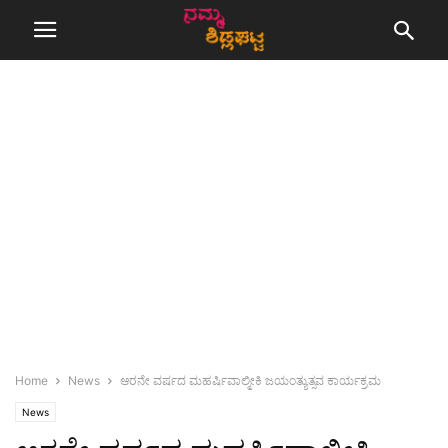
Home
News
ಆರನೇ ವರ್ಷದ ಮಹರ್ಷಿವಾಲ್ಮೀಕಿ ಜಯಂತ್ಯುತ್ಸವ ಕಾರ್ಯಕ್ರಮ
News