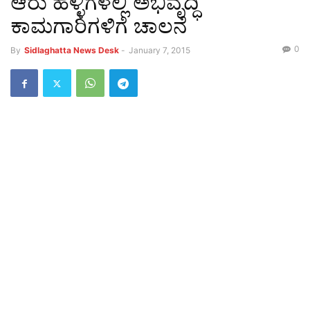
ಆರು ಹಳ್ಳಿಗಳಲ್ಲಿ ಅಭಿವೃದ್ಧಿ
ಕಾಮಗಾರಿಗಳಿಗೆ ಚಾಲನೆ
0
By
Sidlaghatta News Desk
-
January 7, 2015