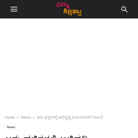
Home
News
ಆರು ಹಳ್ಳಿಗಳಲ್ಲಿ ಅಭಿವೃದ್ಧಿ ಕಾಮಗಾರಿಗಳಿಗೆ ಚಾಲನೆ
News