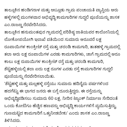
ತಾಲ್ಲೂಕಿನ ಹಂಡಿಗನಾಳ ಮತ್ತು ಅಬ್ಲೂಡು ಗ್ರಾಮ ಪಂಚಾಯತಿ ವ್ಯಾಪ್ತಿಯ ಆರು
ಹಳ್ಳಿಗಳಲ್ಲಿ ಮಂಗಳವಾರ ಅಭಿವೃದ್ಧಿ ಕಾಮಗಾರಿಗಳ ಗುದ್ದಲಿ ಪೂಜೆಯನ್ನು ಶಾಸಕ
ಎಂ.ರಾಜಣ್ಣ ನೆರವೇರಿಸಿದರು.
ತಾಲ್ಲೂಕಿನ ಹನುಮಂತಪುರ ಗ್ರಾಮದಲ್ಲಿ ಪರಿಶಿಷ್ಠ ಜಾತಿಯವರ ಕಾಲೋನಿಯಲ್ಲಿ
ಲೋಕೋಪಯೋಗಿ ಇಲಾಖೆ ವತಿಯಿಂದ ಸುಮಾರು ಆರೂವರೆ ಲಕ್ಷ
ರೂಪಾಯಿಗಳ ಕಾಂಕ್ರೀಟ್ ರಸ್ತೆ ಮತ್ತು ಚರಂಡಿ ಕಾಮಗಾರಿ, ತಾತಹಳ್ಳಿ ಗ್ರಾಮದಲ್ಲಿ
ತಲಾ ಆರು ಲಕ್ಷ ರೂಪಾಯಿಗಳ ಎರಡು ಕಾಮಗಾರಿಗಳು, ಚಾಗೆ ಗ್ರಾಮದಲ್ಲಿ ಆರೂ
ಕಾಲು ಲಕ್ಷ ರುಪಾಯಿಗಳ ಕಾಂಕ್ರೀಟ್ ರಸ್ತೆ ಮತ್ತು ಚರಂಡಿ ಕಾಮಗಾರಿ,
ಶೆಟ್ಟಹಳ್ಳಿಯಲ್ಲಿ ತಲಾ ಐದು ಲಕ್ಷ ರೂಗಳ ಎರಡು ರಸ್ತೆ ಕಾಮಗಾರಿಗಳ ಗುದ್ದಲಿ
ಪೂಜೆಯನ್ನು ನೆರವೇರಿಸಲಾಯಿತು.
‘ಶೆಟ್ಟಹಳ್ಳಿ ಮತ್ತು ಮಲ್ಲಹಳ್ಳಿ ರಸ್ತೆಯು ಸುಮಾರು ಹದಿನೈದು ವರ್ಷಗಳಿಂದ
ಹದಗೆಟ್ಟು ಈ ಭಾಗದ ಜನರು ಈ ಬಗ್ಗೆ ದೂರುತ್ತಿದ್ದರು. ಈ ರಸ್ತೆಯನ್ನು
ಅಭಿವೃದ್ಧಿಪಡಿಸಲು ಸುಮಾರು 60 ಲಕ್ಷ, ನೀರಿನ ಟ್ಯಾಂಕ್ ನಿರ್ಮಾಣ ಸೇರಿದಂತೆ
ಒಂದು ಕೋಟಿಗೂ ಹೆಚ್ಚಿನ ಹಣವನ್ನು ಅಭಿವೃದ್ಧಿ ಕಾರ್ಯಗಳಿಗೆ ವ್ಯಯಿಸುತ್ತಿದ್ದು,
ಗುಣಮಟ್ಟದ ಕಾಮಗಾರಿಗೆ ಒತ್ತುನೀಡಬೇಕು’ ಎಂದು ಶಾಸಕ ಎಂ.ರಾಜಣ್ಣ
ತಿಳಿಸಿದರು.