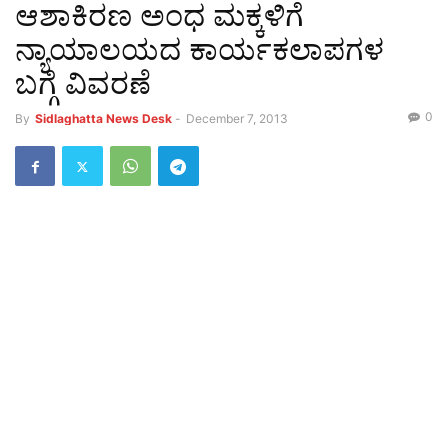
ಆಶಾಕಿರಣ ಅಂಧ ಮಕ್ಕಳಿಗೆ
ನ್ಯಾಯಾಲಯದ ಕಾರ್ಯಕಲಾಪಗಳ
ಬಗ್ಗೆ ವಿವರಣೆ
0
By
Sidlaghatta News Desk
-
December 7, 2013