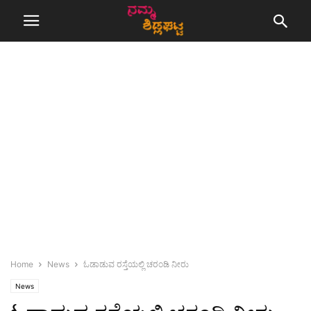
Home
News
ಓಡಾಡುವ ರಸ್ತೆಯಲ್ಲಿ ಚರಂಡಿ ನೀರು
News