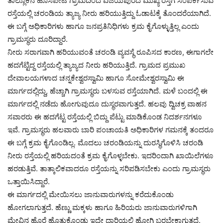
ತಾಲ್ಲೂಕಿನ ಹೊಸಪೇಟೆ ಗ್ರಾಮದಿಂದ ವಿಜಯಪುರದ ಮುಖ್ಯ ರಸ್ತೆಗೆ ಸಂಪರ್ಕಿಸುವ
ರಸ್ತೆಯಲ್ಲಿ ಚರಂಡಿಯ ತ್ಯಾಜ್ಯ ನೀರು ಹರಿಯುತ್ತಿದ್ದು ಓಡಾಟಕ್ಕೆ ತೊಂದರೆಯಾಗಿದೆ.
ಈ ಬಗ್ಗೆ ಅಧಿಕಾರಿಗಳು ಹಾಗೂ ಜನಪ್ರತಿನಿಧಿಗಳು ಕ್ರಮ ಕೈಗೊಳ್ಳುತ್ತಿಲ್ಲ ಎಂದು
ಗ್ರಾಮಸ್ಥರು ದೂರಿದ್ದಾರೆ.
ನೀರು ಸರಾಗವಾಗಿ ಹರಿಯುವಂತೆ ಚರಂಡಿ ವ್ಯವಸ್ಥೆ ರೂಪಿಸದ ಕಾರಣ, ಈಗಾಗಲೇ
ಹದಗೆಟ್ಟಿದ್ದ ರಸ್ತೆಯಲ್ಲಿ ತ್ಯಾಜ್ಯದ ನೀರು ಹರಿಯುತ್ತಿದೆ. ಗ್ರಾಮದ ಪ್ರಮುಖ
ದೇವಾಲಯಗಳಾದ ಚನ್ನಕೇಶ್ವರಸ್ವಾಮಿ ಹಾಗೂ ಸೋಮೇಶ್ವರಸ್ವಾಮಿ ಈ
ಮಾರ್ಗದಲ್ಲಿದ್ದು, ಹೆಚ್ಚಾಗಿ ಗ್ರಾಮಸ್ಥರು ಬಳಸುವ ರಸ್ತೆಯಾಗಿದೆ. ಮಳೆ ಬಂದಲ್ಲಿ ಈ
ಮಾರ್ಗದಲ್ಲಿ ನಡೆದು ಹೋಗುವುದೂ ದುಸ್ಥರವಾಗುತ್ತದೆ. ಹಲವು ದ್ವಿಚಕ್ರ ವಾಹನ
ಸವಾರರು ಈ ಹದಗೆಟ್ಟ ರಸ್ತೆಯಲ್ಲಿ ಬಿದ್ದು ಪೆಟ್ಟು ಮಾಡಿಕೊಂಡ ನಿದರ್ಶನಗಳೂ
ಇವೆ. ಗ್ರಾಮಸ್ಥರು ಹಲವಾರು ಬಾರಿ ಪಂಚಾಯತಿ ಅಧಿಕಾರಿಗಳ ಗಮನಕ್ಕೆ ತಂದರೂ
ಈ ಬಗ್ಗೆ ಕ್ರಮ ಕೈಗೊಂಡಿಲ್ಲ. ಮೊದಲು ಚರಂಡಿಯನ್ನು ದುರಸ್ಥಿಗೊಳಿಸಿ ಚರಂಡಿ
ನೀರು ರಸ್ತೆಯಲ್ಲಿ ಹರಿಯದಂತೆ ಕ್ರಮ ಕೈಗೊಳ್ಳಬೇಕು. ಇದರಿಂದಾಗಿ ಖಾಯಿಲೆಗಳೂ
ಹರಡುತ್ತಿವೆ. ತಾತ್ಕಾಲಿಕವಾದರೂ ರಸ್ತೆಯನ್ನು ಸರಿಪಡಿಸಬೇಕು ಎಂದು ಗ್ರಾಮಸ್ಥರು
ಒತ್ತಾಯಿಸಿದ್ದಾರೆ.
ಈ ಮಾರ್ಗದಲ್ಲಿ ಮೇಯಿಸಲು ಜಾನುವಾರುಗಳನ್ನು ಕರೆದುಕೊಂಡು
ಹೋಗಲಾಗುತ್ತದೆ. ಹೆಣ್ಣು ಮಕ್ಕಳು ಹಾಗೂ ಹಿರಿಯರು ಜಾನುವಾರುಗಳಿಗಾಗಿ
ಮೇವಿನ ಹೊರೆ ಹೊತ್ತುಕೊಂಡು ಇದೇ ದಾರಿಯಲ್ಲಿ ಹೋಗಿ ಬರಬೇಕಾಗುತ್ತದೆ.