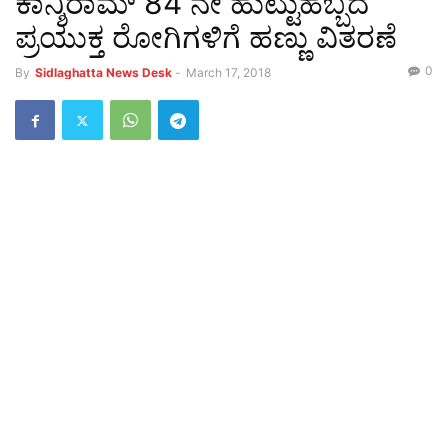
ಕಾನ್ಶಿರಾಮ್ 84 ನೇ ಹುಟ್ಟುಹಬ್ಬದ
ಪ್ರಯುಕ್ತ ರೋಗಿಗಳಿಗೆ ಹಣ್ಣು ವಿತರಣೆ
0
By
Sidlaghatta News Desk
-
March 17, 2018