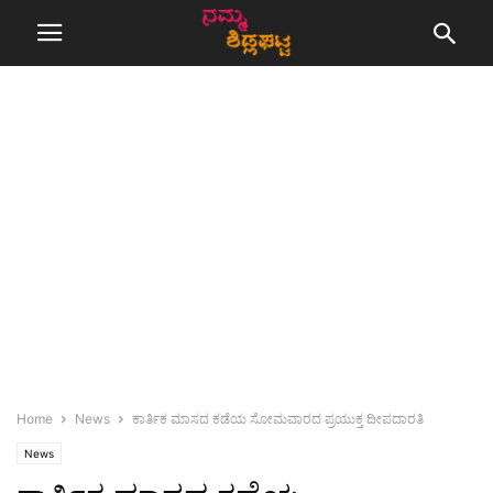
Home
News
ಕಾರ್ತಿಕ ಮಾಸದ ಕಡೆಯ ಸೋಮವಾರದ ಪ್ರಯುಕ್ತ ದೀಪದಾರತಿ
News