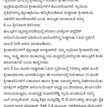
ಗ್ರಾಮೀಣ ಭಾಗದಲ್ಲಿ ಕ್ರೀಡಾಭ್ಯಾಸ ಮಾಡಲು ಕ್ರೀಡಾಂಗಣಗಳು
ಇಲ್ಲದಿರುವುದರಿಂದ ಕ್ರೀಡಾಪಟುಗಳಿಗೆ ತೊಂದರೆಯಾಗಿದೆ. ಗ್ರಾಮೀಣ
ಪ್ರತಿಭೆಗಳನ್ನು ಪ್ರೋತ್ಸಾಹಿಸಲು ಹಮ್ಮಿಕೊಂಡಿರುವ ಗುಡ್ಡಗಾಡು ಕ್ರೀಡಾಕೂಟ
ಇತರರಿಗೆ ಮಾದರಿಯಾಗಿದೆ ಎಂದು ತಾಲ್ಲೂಕು ಪಂಚಾಯತಿ ಸದಸ್ಯ
ಕೆ.ಎಂ.ಶ್ರೀನಿವಾಸ್ ತಿಳಿಸಿದರು.
ತಾಲ್ಲೂಕಿನ ದ್ಯಾವಪ್ಪನಗುಡಿಯಲ್ಲಿ ಶನಿವಾರ ಭಗತ್ಸಿಂಗ್ ಅಥ್ಲೆಟಿಕ್
ಅಸೋಸಿಯೇಷನ್ ವತಿಯಿಂದ ಆಯೋಜಿಸಿದ್ದ ಗುಡ್ಡಗಾಡು ಓಟದ ಸ್ಪರ್ಧೆಗೆ
ಚಾಲನೆ ನೀಡಿ ಅವರು ಮಾತನಾಡಿದರು.
ಕ್ರೀಡಾಪಟುಗಳಿಗೆ ಪ್ರೋತ್ಸಾಹ ಅಗತ್ಯವಾಗಿದೆ. ನಮ್ಮ ಗ್ರಾಮೀಣ ಕ್ರೀಡಾಪಟುಗಳು
ರಾಜ್ಯ, ರಾಷ್ಟ್ರ ಹಾಗೂ ಅಂತಾರಾಷ್ಟ್ರೀಯ ಮಟ್ಟದಲ್ಲಿ ಪಾಲ್ಗೊಂಡು ತಾಲ್ಲೂಕಿಗೆ ಕೀರ್ತಿ
ತರುವಂತಾಗಲಿ ಎಂದು ಹಾರೈಸಿದರು.
ಆರು ಕಿ.ಮೀ ದೂರದ ಗುಡ್ಡಗಾಡು ಓಟದ ಸ್ಪರ್ಧೆಯಲ್ಲಿ 150ಕ್ಕೂ ಅಧಿಕ ಮಂದಿ
ಕ್ರೀಡಾಪಟುಗಳು ಭಾಗವಹಿಸಿದ್ದರು. ಈ ಸಂದರ್ಭದಲ್ಲಿ ವಿಜೇತರಾದ 10 ಮಂದಿ
ಕ್ರೀಡಾಪಟುಗಳಿಗೆ ಬಹುಮಾನ ಹಾಗೂ ಕ್ರೀಡಾ ಸಮವಸ್ತ್ರಗಳನ್ನು ವಿತರಿಸಲಾಯಿತು.
ಭಗತ್ಸಿಂಗ್ ಅಥ್ಲೆಟಿಕ್ ಅಸೋಸಿಯೇಷನ್ ಅಧ್ಯಕ್ಷ ಎಂ.ದೇವರಾಜು, ಕಾರ್ಯದರ್ಶಿ
ನಾರಾಯಣಸ್ವಾಮಿ, ಉಪಾಧ್ಯಕ್ಷ ಸುಧಾಕರರೆಡ್ಡಿ, ಗ್ರಾಮ ಪಂಚಾಯತಿ ಸದಸ್ಯ
ಎಲ್.ಚಂದ್ರಶೇಖರ್, ಮುಖ್ಯ ಶಿಕ್ಷಕ ಸುಬ್ಬಾರೆಡ್ಡಿ, ಟಿ.ಟಿ.ನರಸಿಂಹಪ್ಪ, ತಾಲ್ಲೂಕು ರೈತ
ಸಂಘದ ಅಧ್ಯಕ್ಷ ರವಿಪ್ರಕಾಶ್, ಶಿಕ್ಷಕಿ ಸಿ.ಕೆ.ಮಂಜುಳ, ಸಹಶಿಕ್ಷಕರಾದ ಜೀವಿಂದರ್