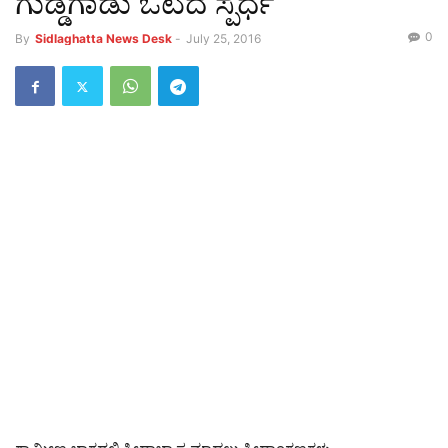
ಗುಡ್ಡಗಾಡು ಓಟದ ಸ್ಪರ್ಧೆ
0
By
Sidlaghatta News Desk
-
July 25, 2016