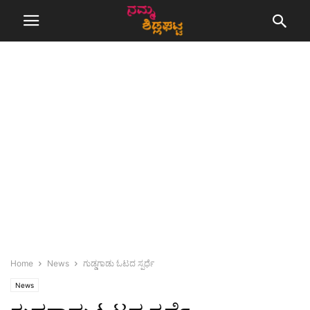
Home
News
ಗುಡ್ಡಗಾಡು ಓಟದ ಸ್ಪರ್ಧೆ
News