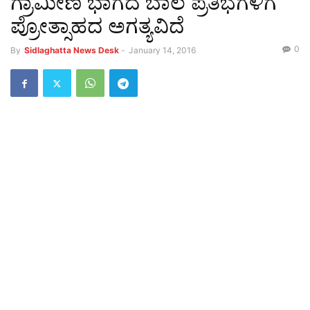
ಗ್ರಾಮೀಣ ಭಾಗದ ಬಾಲ ಪ್ರತಿಭೆಗಳಿಗೆ
ಪ್ರೋತ್ಸಾಹದ ಅಗತ್ಯವಿದೆ
0
By
Sidlaghatta News Desk
-
January 14, 2016