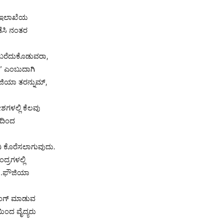
್ಯ ಇಲಾಖೆಯ
ಡೆಸಿ ನಂತರ
ಗೆ ಬರೆದುಕೊಡುವರಾ,
ೇ” ಎಂಬುದಾಗಿ
ಜಿಯಾ ತರನ್ನುಮ್,
ೇಶಗಳಲ್ಲಿ ಕೆಲವು
್ಯದಿಂದ
ಿ ಕೊರೆಸಲಾಗುವುದು.
್ರಗಳಲ್ಲಿ
ಬಿ.ಫೌಜಿಯಾ
ಾನಿಂಗ್ ಮಾಡುವ
ಿಂದ ವೈದ್ಯರು