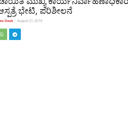
ಂಚಾಯಿತಿ ಮುಖ್ಯ ಕಾರ್ಯನಿರ್ವಾಹಣಾಧಿಕಾ
ಆಸ್ಪತ್ರೆ ಭೇಟಿ, ಪರಿಶೀಲನೆ
ews Desk
-
August 21, 2019