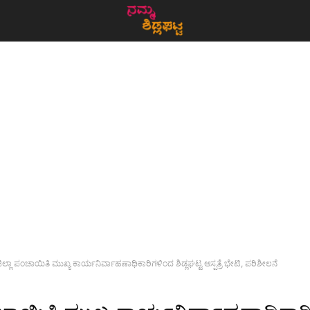
ಿಲ್ಲಾ ಪಂಚಾಯಿತಿ ಮುಖ್ಯ ಕಾರ್ಯನಿರ್ವಾಹಣಾಧಿಕಾರಿಗಳಿಂದ ಶಿಡ್ಲಘಟ್ಟ ಆಸ್ಪತ್ರೆ ಭೇಟಿ, ಪರಿಶೀಲನೆ