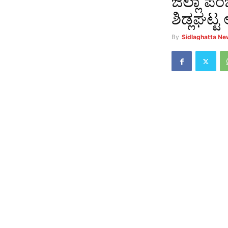
ಜಿಲ್ಲಾ ಪ
ಶಿಡ್ಲಘಟ್ಟ 
By
Sidlaghatta N