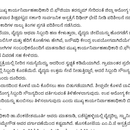
ಮುಖ್ಯ ಕಾರ್ಯನಿರ್ವಾಹಣಾಧಿಕಾರಿ ಬಿ.ಫೌಜಿಯಾ ತರನ್ನುಮ್ ಸೇರಿದಂತೆ ಜಿಲ್ಲಾ ಆರೋಗ
ರ ಶಿಡ್ಲಘಟ್ಟದ ಸರ್ಕಾರಿ ಸಾರ್ವಜನಿಕ ಆಸ್ಪತ್ರೆಗೆ ದಿಢೀರ್ ಭೇಟಿ ನೀಡಿ ಪರಿಶೀಲನೆ ನ
ಿಕಾರಿಗಳ ನಾಲ್ಕು ತಿಂಗಳ ಪ್ರಗತಿ ಪರಿಶೀಲನೆ ನಡೆಸಿದರು.
ಗುತ್ತಿದೆಯಾ, ವೈದ್ಯರು ಅಥವಾ ಸಿಬ್ಬಂದಿ ಹಣ ಕೇಳುತ್ತಾರಾ, ವೈದ್ಯರು ಚೀಟಿಯನ್ನು ಹೊರಗಡೆ
 ಡಯಾಲಿಸಿಸ್ ಮತ್ತು ಹೆರಿಗೆ ಕೋಣೆಗಳು ಹೇಗಿವೆ, ಜನೌಷಧಿ ಕೇಂದ್ರ ಉಪಯೋಗವಾಗಿದೆಯ
ೋಗಿಗಳ ಸಂಬಂಧಿಕರೊಂದಿಗೆ ಮಾತನಾಡಿದ ಮುಖ್ಯ ಕಾರ್ಯನಿರ್ವಾಹಣಾಧಿಕಾರಿ ಬಿ.ಫೌ
ೆ ವಿವರಣೆ ಸಹ ಕೇಳಿದರು.
್ರೆಯಲ್ಲಿ ನೀರಿನ ಸಮಸ್ಯೆಯಿದ್ದು, ಅದರಿಂದ ಸ್ವಚ್ಛತೆ ಕಡಿಮೆಯಾಗಿದೆ. ಗ್ರಾಮಾಂತರ ಪ್ರದ
ಿ ಸಿಬ್ಬಂದಿ ಕೊರತೆಯಿದೆ. ವೈದ್ಯರು ಉತ್ತಮ ಸೇವೆ ನೀಡುತ್ತಿದ್ದಾರೆ, ಆದರೆ ಸಿಬ್ಬಂದಿ ಸೌಜನ
ಎಂದು ದೂರಿದರು.
ಅನುದಾನದಿಂದ ಕೊಳವೆ ಬಾವಿ ಕೊರೆಸಲು ಹಣ ಬಿಡುಗಡೆಯಾಗಿದೆ. ಶೀಘ್ರವೇ ಕೊಳವೆ ಬಾವ
ಗ್ಯ ಸಿಬ್ಬಂದಿ ಸೌಜನ್ಯದಿಂದ ವರ್ತಿಸುವಂತೆ ತಿಳಿಹೇಳಲಾಗುವುದು. ಉಪ ಆರೋಗ್ಯ ಕೇಂದ
ಬಂದಿಯನ್ನು ತುಂಬಿಸಲು ತಿಳಿಸಲಾಗುವುದು ಎಂದು ಮುಖ್ಯ ಕಾರ್ಯನಿರ್ವಾಹಣಾಧಿಕಾರಿ 
.
ಿಕಾರಿ ಡಾ.ವೆಂಕಟೇಶಮೂರ್ತಿ ಅವರು ಮಾತನಾಡಿ, ಬಶೆಟ್ಟಹಳ್ಳಿಯಲ್ಲಿ ವೈದ್ಯರಿಲ್ಲ. ಸ್ಕ್ಯ
ತಿಮ್ಮೇಗೌಡ ಅವರ ವರ್ಗಾವಣೆಯಿಂದ ಕಷ್ಟವಾಗಿದೆ. ಹೊಸಕೋಟೆಯ ಎಂ.ವಿ.ಜೆ ಆಸ್ಪತ್ರೆಯ