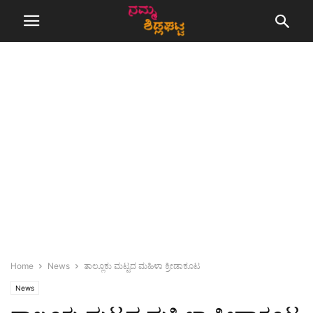
Home
News
ತಾಲ್ಲೂಕು ಮಟ್ಟದ ಮಹಿಳಾ ಕ್ರೀಡಾಕೂಟ
News