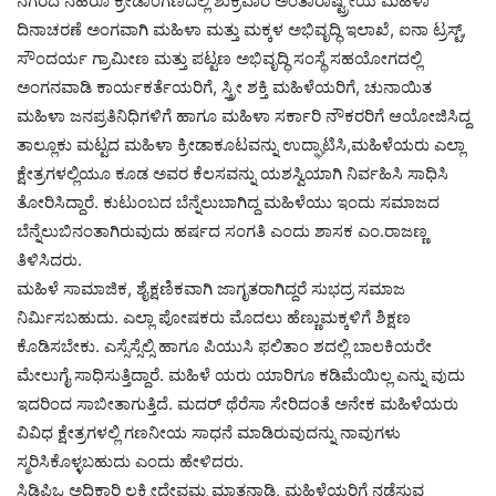
ನಗರದ ನೆಹರೂ ಕ್ರೀಡಾಂಗಣದಲ್ಲಿ ಶುಕ್ರವಾರ ಅಂತಾರಾಷ್ಟ್ರೀಯ ಮಹಿಳಾ
ದಿನಾಚರಣೆ ಅಂಗವಾಗಿ ಮಹಿಳಾ ಮತ್ತು ಮಕ್ಕಳ ಅಭಿವೃದ್ಧಿ ಇಲಾಖೆ, ಐನಾ ಟ್ರಸ್ಟ್‌,
ಸೌಂದರ್ಯ ಗ್ರಾಮೀಣ ಮತ್ತು ಪಟ್ಟಣ ಅಭಿವೃದ್ಧಿ ಸಂಸ್ಥೆ ಸಹಯೋಗದಲ್ಲಿ
ಅಂಗನವಾಡಿ ಕಾರ್ಯಕರ್ತೆಯರಿಗೆ, ಸ್ತ್ರೀ ಶಕ್ತಿ ಮಹಿಳೆಯರಿಗೆ, ಚುನಾಯಿತ
ಮಹಿಳಾ ಜನಪ್ರತಿನಿಧಿಗಳಿಗೆ ಹಾಗೂ ಮಹಿಳಾ ಸರ್ಕಾರಿ ನೌಕರರಿಗೆ ಆಯೋಜಿಸಿದ್ದ
ತಾಲ್ಲೂಕು ಮಟ್ಟದ ಮಹಿಳಾ ಕ್ರೀಡಾಕೂಟವನ್ನು ಉದ್ಘಾಟಿಸಿ,ಮಹಿಳೆಯರು ಎಲ್ಲಾ
ಕ್ಷೇತ್ರಗಳಲ್ಲಿಯೂ ಕೂಡ ಅವರ ಕೆಲಸವನ್ನು ಯಶಸ್ವಿಯಾಗಿ ನಿರ್ವಹಿಸಿ ಸಾಧಿಸಿ
ತೋರಿಸಿದ್ದಾರೆ. ಕುಟುಂಬದ ಬೆನ್ನೆಲುಬಾಗಿದ್ದ ಮಹಿಳೆಯು ಇಂದು ಸಮಾಜದ
ಬೆನ್ನೆಲುಬಿನಂತಾಗಿರುವುದು ಹರ್ಷದ ಸಂಗತಿ ಎಂದು ಶಾಸಕ ಎಂ.ರಾಜಣ್ಣ
ತಿಳಿಸಿದರು.
ಮಹಿಳೆ ಸಾಮಾಜಿಕ, ಶೈಕ್ಷಣಿಕವಾಗಿ ಜಾಗೃತರಾಗಿದ್ದರೆ ಸುಭದ್ರ ಸಮಾಜ
ನಿರ್ಮಿಸಬಹುದು. ಎಲ್ಲಾ ಪೋಷಕರು ಮೊದಲು ಹೆಣ್ಣುಮಕ್ಕಳಿಗೆ ಶಿಕ್ಷಣ
ಕೊಡಿಸಬೇಕು. ಎಸ್ಸೆಸ್ಸೆಲ್ಸಿ ಹಾಗೂ ಪಿಯುಸಿ ಫಲಿತಾಂ ಶದಲ್ಲಿ ಬಾಲಕಿಯರೇ
ಮೇಲುಗೈ ಸಾಧಿಸುತ್ತಿದ್ದಾರೆ. ಮಹಿಳೆ ಯರು ಯಾರಿಗೂ ಕಡಿಮೆಯಿಲ್ಲ ಎನ್ನು ವುದು
ಇದರಿಂದ ಸಾಬೀತಾಗುತ್ತಿದೆ. ಮದರ್‌ ಥೆರೆಸಾ ಸೇರಿದಂತೆ ಅನೇಕ ಮಹಿಳೆಯರು
ವಿವಿಧ ಕ್ಷೇತ್ರಗಳಲ್ಲಿ ಗಣನೀಯ ಸಾಧನೆ ಮಾಡಿರುವುದನ್ನು ನಾವುಗಳು
ಸ್ಮರಿಸಿಕೊಳ್ಳಬಹುದು ಎಂದು ಹೇಳಿದರು.
ಸಿಡಿಪಿಒ ಅಧಿಕಾರಿ ಲಕ್ಷ್ಮೀದೇವಮ್ಮ ಮಾತನಾಡಿ, ಮಹಿಳೆಯರಿಗೆ ನಡೆಸುವ