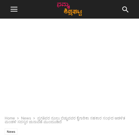
Home
News
ಪ್ರಗತಿಪರ ನೂಲು ಬಿಚ್ಚುವವರ ಕೈಗಾರಿಕಾ ಸಹಕಾರ ಸಂಘದ ಆಡಳಿತ
ಮಂಡಳಿ ಸದಸ್ಯರ ಚುನಾವಣೆ ಮುಂದೂಡಿದೆ
News