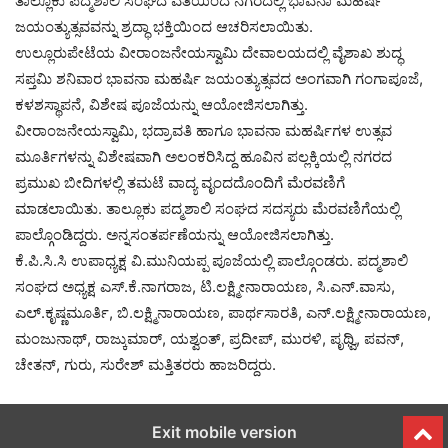
ತಾಲ್ಲೂಕು ಪದ್ಮಶಾಲಿ ಸಂಘದ ವತಿಯಿಂದ ನಗರದಲ್ಲಿ ಭಾವನಾ ಮಹರ್ಷಿ
ಜಯಂತ್ಯುತ್ಸವವನ್ನು ಶ್ರದ್ಧಾ ಭಕ್ತಿಯಿಂದ ಆಚರಿಸಲಾಯಿತು.
ಉಲ್ಲೂರುಪೇಟೆಯ ವೀರಾಂಜನೇಯಸ್ವಾಮಿ ದೇವಾಲಯದಲ್ಲಿ ವೈಶಾಖ ಶುದ್ಧ
ಸಪ್ತಮಿ ಶನಿವಾರ ಭಾವನಾ ಮಹರ್ಷಿ ಜಯಂತ್ಯುತ್ಸವದ ಅಂಗವಾಗಿ ಗಂಗಾಪೂಜೆ,
ಕಳಶಸ್ಥಾಪನೆ, ವಿಶೇಷ ಪೂಜೆಯನ್ನು ಆಯೋಜಿಸಲಾಗಿತ್ತು.
ವೀರಾಂಜನೇಯಸ್ವಾಮಿ, ಭದ್ರಾವತಿ ಹಾಗೂ ಭಾವನಾ ಮಹರ್ಷಿಗಳ ಉತ್ಸವ
ಮೂರ್ತಿಗಳನ್ನು ವಿಶೇಷವಾಗಿ ಅಲಂಕರಿಸಿದ್ದ ಹೂವಿನ ಪಲ್ಲಕ್ಕಿಯಲ್ಲಿ ನಗರದ
ಪ್ರಮುಖ ಬೀದಿಗಳಲ್ಲಿ ತಮಟೆ ವಾದ್ಯ ವೃಂದದೊಂದಿಗೆ ಮೆರವಣಿಗೆ
ಮಾಡಲಾಯಿತು. ತಾಲ್ಲೂಕು ಪದ್ಮಶಾಲಿ ಸಂಘದ ಸದಸ್ಯರು ಮೆರವಣಿಗೆಯಲ್ಲಿ
ಪಾಲ್ಗೊಂಡಿದ್ದರು. ಅನ್ನಸಂತರ್ಪಣೆಯನ್ನು ಆಯೋಜಿಸಲಾಗಿತ್ತು.
ಕೆ.ಪಿ.ಸಿ.ಸಿ ಉಪಾಧ್ಯಕ್ಷ ವಿ.ಮುನಿಯಪ್ಪ ಪೂಜೆಯಲ್ಲಿ ಪಾಲ್ಗೊಂಡರು. ಪದ್ಮಶಾಲಿ
ಸಂಘದ ಅಧ್ಯಕ್ಷ ಎಸ್.ಕೆ.ನಾಗರಾಜ, ಟಿ.ಲಕ್ಷ್ಮೀನಾರಾಯಣ, ಸಿ.ಎನ್.ವಾಸು,
ಎಲ್.ಕೃಷ್ಣಮೂರ್ತಿ, ಬಿ.ಲಕ್ಷ್ಮಿನಾರಾಯಣ, ಪಾರ್ಥಸಾರತಿ, ಎನ್.ಲಕ್ಷ್ಮೀನಾರಾಯಣ,
ಮಂಜುನಾಥ್, ರಾಜ್ಕುಮಾರ್, ಯಶ್ವಂತ್, ಪ್ರದೀಪ್, ಮುರಳಿ, ಪೃಥ್ವಿ, ಪವನ್,
ಚೇತನ್, ಗುರು, ಸುರೇಶ್ ಮತ್ತಿತರರು ಹಾಜರಿದ್ದರು.
Exit mobile version