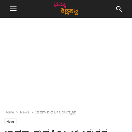
Home
News
ಭಾವನಾ ಮಹರ್ಷಿ ಜಯಂತ್ಯುತ್ಸವ
News