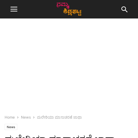
Home
News
ಮಲೇರಿಯಾ ಮಾಸಾಚರಣೆ ಜಾಥಾ
News