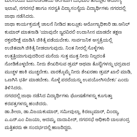
ಮಲೇರಿಯಾ ಮಾಸಾಚರಣೆಯ ಅಂಗವಾಗಿ ಬುಧವಾರ ತಾಲ್ಲೂಕು ಆರೋಗ್ಯ
ಇಲಾಖೆ, ನಗರಸಭೆ ಹಾಗೂ ಸರಸ್ವತಿ ವಿದ್ಯಾಸಂಸ್ಥೆಯ ವಿದ್ಯಾರ್ಥಿಗಳು ನಗರದಲ್ಲಿ
ಜಾಥಾ ನಡೆಸಿದರು.
ಜಾಥಾ ಕಾರ್ಯಕ್ರಮಕ್ಕೆ ಚಾಲನೆ ನೀಡಿದ ತಾಲ್ಲೂಕು ಆರೋಗ್ಯಾಧಿಕಾರಿ ಡಾ.ಅನಿಲ್
ಕುಮಾರ್ ಮಾತನಾಡಿ ‘ಯಾವುದೇ ಜ್ವರವಿರಲಿ ಉದಾಸೀನ ಮಾಡದೇ ತಕ್ಷಣ
ರಕ್ತಪರೀಕ್ಷೆ ಮಾಡಿಸಿ ಚಿಕಿತ್ಸೆ ಪಡೆಯಬೇಕು. ಸಾರ್ವಜನಿಕ ಆಸ್ಪತ್ರೆಯಲ್ಲಿ
ಉಚಿತವಾಗಿ ಚಿಕಿತ್ಸೆ ನೀಡಲಾಗುವುದು. ನಿಂತ ನೀರಲ್ಲಿ ಸೊಳ್ಳೆಗಳು
ಉತ್ಪತ್ತಿಯಾಗುವುದರಿಂದ ಮನೆಯ ಸುತ್ತ ಮುತ್ತ ನೀರು ನಿಲ್ಲದಂತೆ
ನೋಡಿಕೊಳ್ಳಬೇಕು. ನೀರು ಶೇಖರಿಸುವ ಡ್ರಮ್ ಅಥವಾ ತೊಟ್ಟಿಗಳನ್ನು ಭದ್ರವಾದ
ಮುಚ್ಚಳ ಹಾಕಿ ಮುಚ್ಚಬೇಕು. ವಾರಕ್ಕೊಮ್ಮೆ ನೀರು ಶೇಖರಣಾ ಡ್ರಮ್ ಖಾಲಿ ಮಾಡಿ,
ಒಣಗಿಸಿ ಭರ್ತಿ ಮಾಡಬೇಕು. ಸೊಳ್ಳೆ ಪರದೆಯನ್ನು ಉಪಯೋಗಿಸಬೇಕು’ ಎಂದು
ತಿಳಿಸಿದರು.
ನಗರದಲ್ಲಿ ಜಾಥಾ ನಡೆಸಿದ ವಿದ್ಯಾರ್ಥಿಗಳು ಘೋಷಣೆಗಳನ್ನು ಕೂಗುತ್ತಾ
ಕರಪತ್ರಗಳನ್ನು ಹಂಚಿದರು.
ಡಾ.ಶೀಲಾ, ಡಾ.ವಿಜಯಕುಮಾರ್, ಸಮೀವುಲ್ಲಾ, ಕಿರಣ್ಕುಮಾರ್, ವಿಂದ್ಯಾ,
ಎ.ಎನ್.ಎಂ ವಿಜಯಾ, ಆದಮ್ಮ, ದಾದಾಪೀರ್, ನಗರಸಭೆ ಅಧಿಕಾರಿ ಬಾಲಚಂದ್ರ
ಮತ್ತಿತರರು ಈ ಸಂದರ್ಭದಲ್ಲಿ ಹಾಜರಿದ್ದರು.