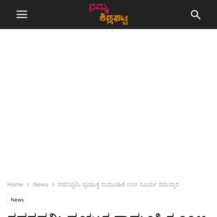
Home
News
ರಥಸಪ್ತಮಿ ಪ್ರಯುಕ್ತ ಸಾಮೂಹಿಕ ೧೦೮ ಸೂರ್ಯ ನಮಸ್ಕಾರ
News