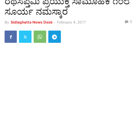
ರಥಸಪ್ತಮಿ ಪ್ರಯುಕ್ತ ಸಾಮೂಹಿಕ ೧೦೮
ಸೂರ್ಯ ನಮಸ್ಕಾರ
0
By
Sidlaghatta News Desk
-
February 4, 2017