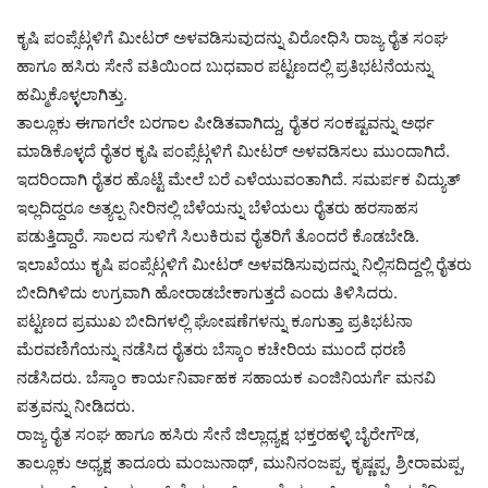
ಕೃಷಿ ಪಂಪ್ಸೆಟ್ಗಳಿಗೆ ಮೀಟರ್ ಅಳವಡಿಸುವುದನ್ನು ವಿರೋಧಿಸಿ ರಾಜ್ಯ ರೈತ ಸಂಘ
ಹಾಗೂ ಹಸಿರು ಸೇನೆ ವತಿಯಿಂದ ಬುಧವಾರ ಪಟ್ಟಣದಲ್ಲಿ ಪ್ರತಿಭಟನೆಯನ್ನು
ಹಮ್ಮಿಕೊಳ್ಳಲಾಗಿತ್ತು.
ತಾಲ್ಲೂಕು ಈಗಾಗಲೇ ಬರಗಾಲ ಪೀಡಿತವಾಗಿದ್ದು, ರೈತರ ಸಂಕಷ್ಟವನ್ನು ಅರ್ಥ
ಮಾಡಿಕೊಳ್ಳದೆ ರೈತರ ಕೃಷಿ ಪಂಪ್ಸೆಟ್ಗಳಿಗೆ ಮೀಟರ್ ಅಳವಡಿಸಲು ಮುಂದಾಗಿದೆ.
ಇದರಿಂದಾಗಿ ರೈತರ ಹೊಟ್ಟೆ ಮೇಲೆ ಬರೆ ಎಳೆಯುವಂತಾಗಿದೆ. ಸಮರ್ಪಕ ವಿದ್ಯುತ್
ಇಲ್ಲದಿದ್ದರೂ ಅತ್ಯಲ್ಪ ನೀರಿನಲ್ಲಿ ಬೆಳೆಯನ್ನು ಬೆಳೆಯಲು ರೈತರು ಹರಸಾಹಸ
ಪಡುತ್ತಿದ್ದಾರೆ. ಸಾಲದ ಸುಳಿಗೆ ಸಿಲುಕಿರುವ ರೈತರಿಗೆ ತೊಂದರೆ ಕೊಡಬೇಡಿ.
ಇಲಾಖೆಯು ಕೃಷಿ ಪಂಪ್ಸೆಟ್ಗಳಿಗೆ ಮೀಟರ್ ಅಳವಡಿಸುವುದನ್ನು ನಿಲ್ಲಿಸದಿದ್ದಲ್ಲಿ ರೈತರು
ಬೀದಿಗಿಳಿದು ಉಗ್ರವಾಗಿ ಹೋರಾಡಬೇಕಾಗುತ್ತದೆ ಎಂದು ತಿಳಿಸಿದರು.
ಪಟ್ಟಣದ ಪ್ರಮುಖ ಬೀದಿಗಳಲ್ಲಿ ಘೋಷಣೆಗಳನ್ನು ಕೂಗುತ್ತಾ ಪ್ರತಿಭಟನಾ
ಮೆರವಣಿಗೆಯನ್ನು ನಡೆಸಿದ ರೈತರು ಬೆಸ್ಕಾಂ ಕಚೇರಿಯ ಮುಂದೆ ಧರಣಿ
ನಡೆಸಿದರು. ಬೆಸ್ಕಾಂ ಕಾರ್ಯನಿರ್ವಾಹಕ ಸಹಾಯಕ ಎಂಜಿನಿಯರ್ಗೆ ಮನವಿ
ಪತ್ರವನ್ನು ನೀಡಿದರು.
ರಾಜ್ಯ ರೈತ ಸಂಘ ಹಾಗೂ ಹಸಿರು ಸೇನೆ ಜಿಲ್ಲಾಧ್ಯಕ್ಷ ಭಕ್ತರಹಳ್ಳಿ ಬೈರೇಗೌಡ,
ತಾಲ್ಲೂಕು ಅಧ್ಯಕ್ಷ ತಾದೂರು ಮಂಜುನಾಥ್, ಮುನಿನಂಜಪ್ಪ, ಕೃಷ್ಣಪ್ಪ, ಶ್ರೀರಾಮಪ್ಪ,