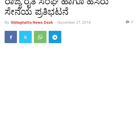
ರಾಜ್ಯ ರೈತ ಸಂಘ ಹಾಗೂ ಹಸಿರು
ಸೇನೆಯ ಪ್ರತಿಭಟನೆ
0
By
Sidlaghatta News Desk
-
November 27, 2014