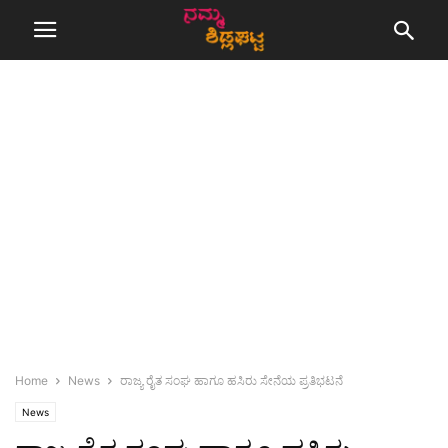
Home
News
ರಾಜ್ಯ ರೈತ ಸಂಘ ಹಾಗೂ ಹಸಿರು ಸೇನೆಯ ಪ್ರತಿಭಟನೆ
News