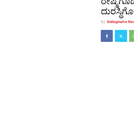
ರೇಷ್ಮೆಗೂ
ದುರಸ್ಥಿಗೊ
By
Sidlaghatta N