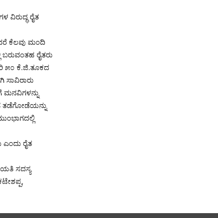
ಗಳ ವಿರುದ್ಧ ರೈತ
ಆದರೆ ಕೆಲವು ಮಂದಿ
ಲ್ಲಿ ಬರುವಂತಹ ರೈತರು
ಿ ೫೦ ಕೆ.ಜಿ.ತೂಕದ
ಿ ಸಾವಿರಾರು
ೆ ಮನವಿಗಳನ್ನು
ೆ ತಡೆಗೋಡೆಯನ್ನು
ಮುಂಭಾಗದಲ್ಲಿ
ು ಎಂದು ರೈತ
ಚಾಯತಿ ಸದಸ್ಯ
ಟೇಶಪ್ಪ,