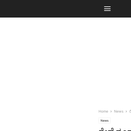
Home
News
ರ
News