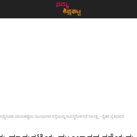
ೇಷ್ಮೆಗೂಡು ಮಾರುಕಟ್ಟೆಯ ಮುಂಭಾಗದ ರಸ್ತೆಯನ್ನು ದುರಸ್ಥಿಗೊಳಿಸದೆ ನಿರ್ಲಕ್ಷ್ಯ – ರೈತರ ಪ್ರತಿಭಟನೆ