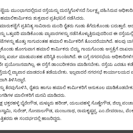
ಟೆಯ ಮುಂಭಾಗದಲ್ಲಿರುವ ರಸ್ತೆಯನ್ನು ದುರಸ್ಥಿಗೊಳಿಸದೆ ನಿರ್ಲಕ್ಷ್ಯ ವಹಿಸಿರುವ ಅಧಿಕಾರಿ
ಾಲಿಕಾರ್ಮಿಕರು ಶುಕ್ರವಾರ ಪ್ರತಿಭಟನೆ ನಡೆಸಿದರು.
ಾರುಕಟ್ಟೆಗೆ ಪ್ರತಿನಿತ್ಯ ಸಾವಿರಾರು ಮಂದಿ ರೈತರು ಗೂಡು ತೆಗೆದುಕೊಂಡು ಬರುತ್ತಾರೆ. 
ೆಯನ್ನು ಒತ್ತುವರಿ ಮಾಡಿಕೊಂಡು ವ್ಯಾಪಾರಗಳನ್ನು ನಡೆಸಿಕೊಳ್ಳುತ್ತಿರುವುದರಿಂದ ಈ ರಸ್ತೆಯ
ಗಳನ್ನು ಹೊತ್ತು ಸಾಗುವಂತಹ ಹಮಾಲಿ ಕಾರ್ಮಿಕರಿಗೆ ತೊಂದರೆಯಾಗಿದೆ. ಹಲವು ಬಾರ
ುಕೊಂಡು ಹೋಗುವಾಗ ಹಮಾಲಿ ಕಾರ್ಮಿಕರು ಬಿದ್ದು, ಗಾಯಗೊಂಡು ಆಸ್ಪತ್ರೆಗೆ ದಾಖಲಾಗ
ು ಖರ್ಚು ಮಾಡುವಂತಹ ಪರಿಸ್ಥಿತಿ ಉಂಟಾಗಿದೆ. ಈ ಬಗ್ಗೆ ನಗರಸಭೆಯ ಅಧಿಕಾರಿಗಳಿಗ
ುದೇ ಪ್ರಯೋಜನವಾಗಿಲ್ಲ. ಈ ರಸ್ತೆಗೆ ಡಾಂಬರೀಕರಣ ಮಾಡಿಸಬೇಕು. ರಸ್ತೆಯ ಎರಡೂ ಕಡ
ಸ್ತೆಯಲ್ಲಿ ವ್ಯಾಪಾರ ಮಾಡದಂತೆ ತಡೆಯಬೇಕು. ಇಲ್ಲವಾದರೆ ನಗರಸಭೆ ಕಾರ್ಯಾಲಯದ 
ಗಿ ತಿಳಿಸಿದ್ದಾರೆ.
್ನು ತೆರವುಗೊಳಿಸಿ, ರೈತರು ಹಾಗೂ ಹಮಾಲಿ ಕಾರ್ಮಿಕರಿಗೆ ಅನುಕೂಲ ಮಾಡಿಕೊಡಬೇಕ
ಡಿಗಳ ಮಾಲೀಕರಿಗೆ ಮನವಿ ಮಾಡಿದರು.
ಯಕ್ಷ ಭಕ್ತರಹಳ್ಳಿ ಬೈರೇಗೌಡ, ಮಳ್ಳೂರು ಹರೀಶ್, ಯಲುವಹಳ್ಳಿ ಸೊಣ್ಣೇಗೌಡ, ಜಿಲ್ಲಾ ಪಂ
ವಾಮಿ, ಸುರೇಶ್, ಗೋಪಾಲಗೌಡ, ಮಂಜುನಾಥ, ರಾಮಕೃಷ್ಣಪ್ಪ, ಎಂ.ದೇವರಾಜು, ವೆಂಕ
ತಿತರರು ಈ ಸಂದರ್ಭದಲ್ಲಿ ಹಾಜರಿದ್ದರು.