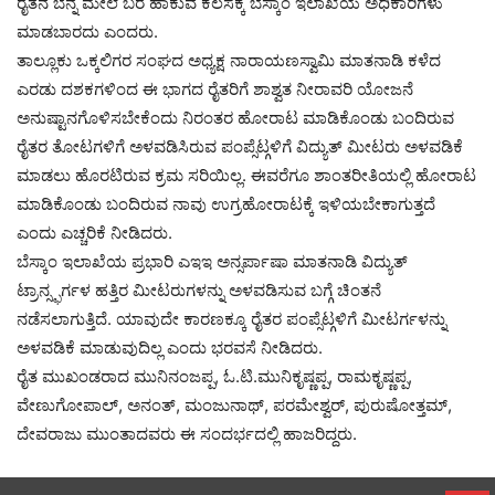
ರೈತನ ಬೆನ್ನ ಮೇಲೆ ಬರೆ ಹಾಕುವ ಕೆಲಸಕ್ಕೆ ಬೆಸ್ಕಾಂ ಇಲಾಖೆಯ ಅಧಿಕಾರಿಗಳು
ಮಾಡಬಾರದು ಎಂದರು.
ತಾಲ್ಲೂಕು ಒಕ್ಕಲಿಗರ ಸಂಘದ ಅಧ್ಯಕ್ಷ ನಾರಾಯಣಸ್ವಾಮಿ ಮಾತನಾಡಿ ಕಳೆದ
ಎರಡು ದಶಕಗಳಿಂದ ಈ ಭಾಗದ ರೈತರಿಗೆ ಶಾಶ್ವತ ನೀರಾವರಿ ಯೋಜನೆ
ಅನುಷ್ಟಾನಗೊಳಿಸಬೇಕೆಂದು ನಿರಂತರ ಹೋರಾಟ ಮಾಡಿಕೊಂಡು ಬಂದಿರುವ
ರೈತರ ತೋಟಗಳಿಗೆ ಅಳವಡಿಸಿರುವ ಪಂಪ್ಸೆಟ್ಗಳಿಗೆ ವಿದ್ಯುತ್ ಮೀಟರು ಅಳವಡಿಕೆ
ಮಾಡಲು ಹೊರಟಿರುವ ಕ್ರಮ ಸರಿಯಿಲ್ಲ. ಈವರೆಗೂ ಶಾಂತರೀತಿಯಲ್ಲಿ ಹೋರಾಟ
ಮಾಡಿಕೊಂಡು ಬಂದಿರುವ ನಾವು ಉಗ್ರಹೋರಾಟಕ್ಕೆ ಇಳಿಯಬೇಕಾಗುತ್ತದೆ
ಎಂದು ಎಚ್ಚರಿಕೆ ನೀಡಿದರು.
ಬೆಸ್ಕಾಂ ಇಲಾಖೆಯ ಪ್ರಭಾರಿ ಎಇಇ ಅನ್ಸರ್ಪಾಷಾ ಮಾತನಾಡಿ ವಿದ್ಯುತ್
ಟ್ರಾನ್ಸ್ಫರ್ಗಳ ಹತ್ತಿರ ಮೀಟರುಗಳನ್ನು ಅಳವಡಿಸುವ ಬಗ್ಗೆ ಚಿಂತನೆ
ನಡೆಸಲಾಗುತ್ತಿದೆ. ಯಾವುದೇ ಕಾರಣಕ್ಕೂ ರೈತರ ಪಂಪ್ಸೆಟ್ಗಳಿಗೆ ಮೀಟರ್ಗಳನ್ನು
ಅಳವಡಿಕೆ ಮಾಡುವುದಿಲ್ಲ ಎಂದು ಭರವಸೆ ನೀಡಿದರು.
ರೈತ ಮುಖಂಡರಾದ ಮುನಿನಂಜಪ್ಪ, ಓ.ಟಿ.ಮುನಿಕೃಷ್ಣಪ್ಪ, ರಾಮಕೃಷ್ಣಪ್ಪ,
ವೇಣುಗೋಪಾಲ್, ಅನಂತ್, ಮಂಜುನಾಥ್, ಪರಮೇಶ್ವರ್, ಪುರುಷೋತ್ತಮ್,
ದೇವರಾಜು ಮುಂತಾದವರು ಈ ಸಂದರ್ಭದಲ್ಲಿ ಹಾಜರಿದ್ದರು.