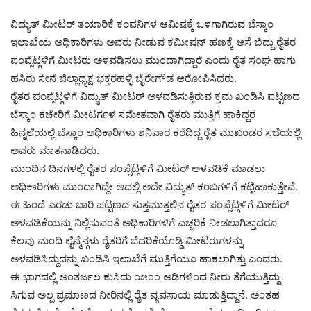
ವಿದ್ಯುತ್ ಮೀಟರ್ ತಯಾರಿಕೆ ಕಂಪನಿಗಳ ಆಮಿಷಕ್ಕೆ ಒಳಗಾಗಿರುವ ಬೆಸ್ಕಾಂ
ಇಲಾಖೆಯ ಅಧಿಕಾರಿಗಳು ಅವರು ನೀಡುವ ಕಮೀಷನ್ ಹಣಕ್ಕೆ ಆಸೆ ಬಿದ್ದು ರೈತರ
ಪಂಪ್ಸೆಟ್ಗಳಿಗೆ ಮೀಟರು ಅಳವಡಿಸಲು ಮುಂದಾಗಿದ್ದಾರೆ ಎಂದು ರೈತ ಸಂಘ ಹಾಗು
ಹಸಿರು ಸೇನೆ ಜಿಲ್ಲಾಧ್ಯಕ್ಷ ಭಕ್ತರಹಳ್ಳಿ ಬೈರೇಗೌಡ ಆರೋಪಿಸಿದರು.
ರೈತರ ಪಂಪ್ಸೆಟ್ಗಳಿಗೆ ವಿದ್ಯುತ್ ಮೀಟರ್ ಅಳವಡಿಸುತ್ತಿರುವ ಕ್ರಮ ಖಂಡಿಸಿ ಪಟ್ಟಣದ
ಬೆಸ್ಕಾಂ ಕಚೇರಿಗೆ ಮೀಟರ್ಗಳ ಸಮೇತವಾಗಿ ರೈತರು ಮುತ್ತಿಗೆ ಹಾಕಿದ್ದರ
ಹಿನ್ನಲೆಯಲ್ಲಿ ಬೆಸ್ಕಾಂ ಅಧಿಕಾರಿಗಳು ಶನಿವಾರ ಕರೆದಿದ್ದ ರೈತ ಮುಖಂಡರ ಸಭೆಯಲ್ಲಿ
ಅವರು ಮಾತನಾಡಿದರು.
ಮುಂದಿನ ದಿನಗಳಲ್ಲಿ ರೈತರ ಪಂಪ್ಸೆಟ್ಗಳಿಗೆ ಮೀಟರ್ ಅಳವಡಿಕೆ ಮಾಡಲು
ಅಧಿಕಾರಿಗಳು ಮುಂದಾಗಿದ್ದೇ ಆದಲ್ಲಿ ಅದೇ ವಿದ್ಯುತ್ ಕಂಬಗಳಿಗೆ ಕಟ್ಟಿಹಾಕುತ್ತೇವೆ.
ಈ ಹಿಂದೆ ಎರಡು ಬಾರಿ ಪಟ್ಟಣದ ಸುತ್ತಮುತ್ತಲಿನ ರೈತರ ಪಂಪ್ಸೆಟ್ಗಳಿಗೆ ಮೀಟರ್
ಅಳವಡಿಕೆಯನ್ನು ನಿಲ್ಲಿಸುವಂತೆ ಅಧಿಕಾರಿಗಳಿಗೆ ಎಚ್ಚರಿಕೆ ನೀಡಲಾಗಿತ್ತಾದರೂ
ಕೆಲವು ಮಂದಿ ಲೈನ್ಮೆನ್ಗಳು ರೈತರಿಗೆ ಬೆದರಿಕೆಯೊಡ್ಡಿ ಮೀಟರುಗಳನ್ನು
ಅಳವಡಿಸಿದ್ದುದನ್ನು ಖಂಡಿಸಿ ಇಲಾಖೆಗೆ ಮುತ್ತಿಗೆಯೂ ಹಾಕಲಾಗಿತ್ತು ಎಂದರು.
ಈ ಭಾಗದಲ್ಲಿ ಅಂತರ್ಜಲ ಕುಸಿದು ೧೫೦೦ ಅಡಿಗಳಿಂದ ನೀರು ತೆಗೆಯುತ್ತಿದ್ದು
ಸಿಗುವ ಅಲ್ಪ ಪ್ರಮಾಣದ ನೀರಿನಲ್ಲಿ ರೈತ ವ್ಯವಸಾಯ ಮಾಡುತ್ತಿದ್ದಾನೆ. ಅಂತಹ