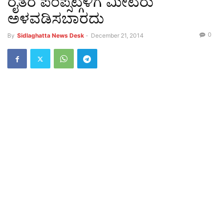
ರೈತರ ಪಂಪ್ಸೆಟ್ಗಳಿಗೆ ಮೀಟರು
ಅಳವಡಿಸಬಾರದು
0
By
Sidlaghatta News Desk
-
December 21, 2014