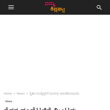
Home
News
ರೈತರ ಪಂಪ್ಸೆಟ್ಗಳಿಗೆ ಮೀಟರು ಅಳವಡಿಸಬಾರದು
News