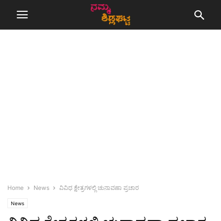
Home
News
ವಿವಿಧ ಕ್ಷೇತ್ರಗಳಲ್ಲಿ ಚುನಾವಣಾ ಪ್ರಚಾರ
News