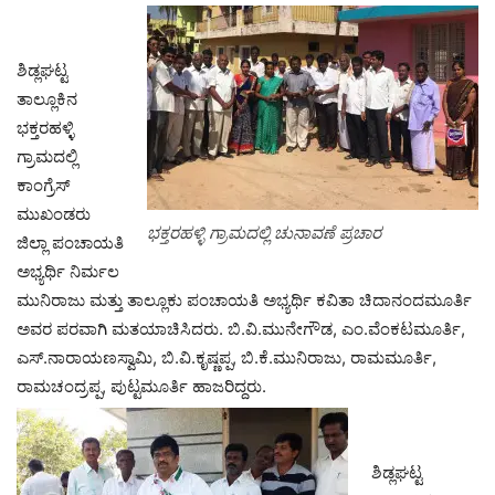
ಶಿಡ್ಲಘಟ್ಟ
ತಾಲ್ಲೂಕಿನ
ಭಕ್ತರಹಳ್ಳಿ
ಗ್ರಾಮದಲ್ಲಿ
ಕಾಂಗ್ರೆಸ್
ಮುಖಂಡರು
ಭಕ್ತರಹಳ್ಳಿ ಗ್ರಾಮದಲ್ಲಿ ಚುನಾವಣೆ ಪ್ರಚಾರ
ಜಿಲ್ಲಾ ಪಂಚಾಯತಿ
ಅಭ್ಯರ್ಥಿ ನಿರ್ಮಲ
ಮುನಿರಾಜು ಮತ್ತು ತಾಲ್ಲೂಕು ಪಂಚಾಯತಿ ಅಭ್ಯರ್ಥಿ ಕವಿತಾ ಚಿದಾನಂದಮೂರ್ತಿ
ಅವರ ಪರವಾಗಿ ಮತಯಾಚಿಸಿದರು. ಬಿ.ವಿ.ಮುನೇಗೌಡ, ಎಂ.ವೆಂಕಟಮೂರ್ತಿ,
ಎಸ್.ನಾರಾಯಣಸ್ವಾಮಿ, ಬಿ.ವಿ.ಕೃಷ್ಣಪ್ಪ, ಬಿ.ಕೆ.ಮುನಿರಾಜು, ರಾಮಮೂರ್ತಿ,
ರಾಮಚಂದ್ರಪ್ಪ, ಪುಟ್ಟಮೂರ್ತಿ ಹಾಜರಿದ್ದರು.
ಶಿಡ್ಲಘಟ್ಟ