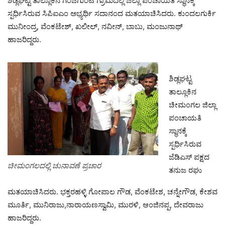
ಶಿಡ್ಲಘಟ್ಟ ತಾಲ್ಲೂಕಿನ ಗಂಜಿಗುಂಟೆ ಗ್ರಾಮದಲ್ಲಿ ಜಿಲ್ಲಾ ಪಂಚಾಯತಿ ಸ್ಥಾನಕ್ಕೆ
ಸ್ಪರ್ಧಿಸಿರುವ ಸಿಪಿಐಎಂ ಅಭ್ಯರ್ಥಿ ಸದಾನಂದ ಮತಯಾಚಿಸಿದರು. ಕುಂದಲಗುರ್ಕಿ
ಮುನೀಂದ್ರ, ವೆಂಕಟೇಶ್, ಖಲೀಲ್, ನವೀನ್, ಬಾಬು, ಮಂಜುನಾಥ್
ಹಾಜರಿದ್ದರು.
ಶಿಡ್ಲಘಟ್ಟ
ತಾಲ್ಲೂಕಿನ
ಚೀಮಂಗಲ ಜಿಲ್ಲಾ
ಪಂಚಾಯತಿ
ಸ್ಥಾನಕ್ಕೆ
ಸ್ಪರ್ಧಿಸಿರುವ
ಜೆಡಿಎಸ್ ಪಕ್ಷದ
ಚೀಮಂಗಲದಲ್ಲಿ ಚುನಾವಣೆ ಪ್ರಚಾರ
ತನುಜ ರಘು
ಮತಯಾಚಿಸಿದರು. ಭಕ್ತರಹಳ್ಳಿ ಗೋಪಾಲ ಗೌಡ, ವೆಂಕಟೇಶ, ಚನ್ನೇಗೌಡ, ಕೇಶವ
ಮೂರ್ತಿ, ಮುನಿರಾಜು,ನಾರಾಯಣಸ್ವಾಮಿ, ಮುರಳಿ, ಆಂಜಿನಪ್ಪ, ದೇವರಾಜು
ಹಾಜರಿದ್ದರು.