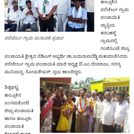
ತಾಲ್ಲೂಕಿನ
ಪಲಿಚೆರ್ಲು ಗ್ರಾಮ
ಪಂಚಾಯಿತಿ
ವ್ಯಾಪ್ತಿಯ
ತರಬಹಳ್ಳಿ
ಪಲಿಚೆರ್ಲು ಗ್ರಾಮ ಚುನಾವಣೆ ಪ್ರಚಾರ
ಗ್ರಾಮದಲ್ಲಿ
ಗಂಜಿಗುಂಟೆ ಜಿಲ್ಲಾ
ಪಂಚಾಯತಿ ಕ್ಷೇತ್ರದ ಜೆಡಿಎಸ್ ಅಭ್ಯರ್ಥಿ ಡಾ.ಜಯರಾಮರೆಡ್ಡಿ ಮತಯಾಚಿಸಿದರು.
ಪಲಿಚೇರ್ಲು ಗ್ರಾಮ ಪಂಚಾಯತಿ ಮಾಜಿ ಅಧ್ಯಕ್ಷ ಟಿ.ಎಂ.ದೇವರಾಜು, ಸದಸ್ಯ
ಮುನಿಯಪ್ಪ, ಸೋಮಶೇಖರ್, ಪ್ರಭು ಹಾಜರಿದ್ದರು.
ಶಿಡ್ಲಘಟ್ಟ
ತಾಲ್ಲೂಕಿನ
ಜಂಗಮಕೋಟೆ
ಜಿಲ್ಲಾ ಪಂಚಾಯತಿ
ಹಾಗೂ ತಾಲ್ಲೂಕು
ಪಂಚಾಯತಿ
ಕ್ಷೇತ್ರದಲ್ಲಿ ಶಾಸಕ