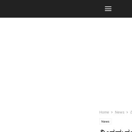
Home
News
ವ
News