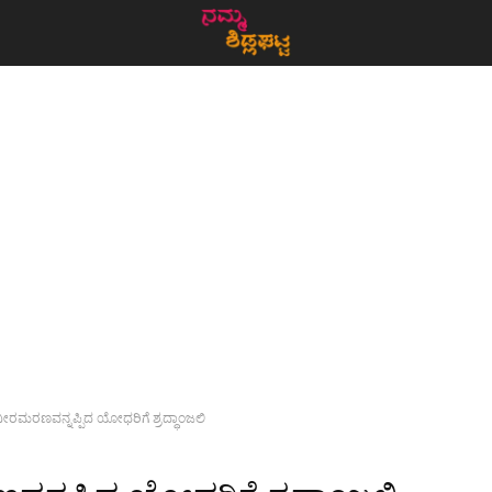
ೀರಮರಣವನ್ನಪ್ಪಿದ ಯೋಧರಿಗೆ ಶ್ರದ್ಧಾಂಜಲಿ