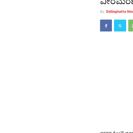
ವೀರಮರಣವನ
By
Sidlaghatta N