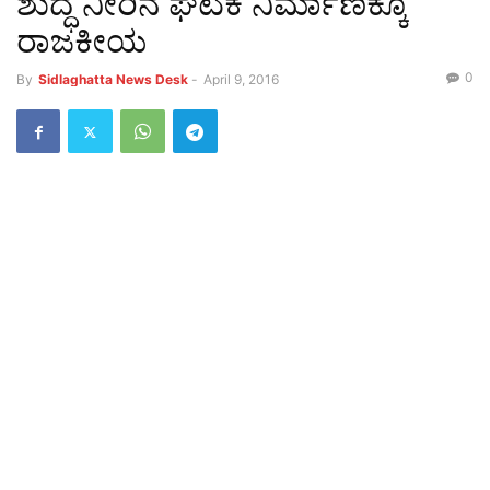
ಶುದ್ಧ ನೀರಿನ ಘಟಕ ನಿರ್ಮಾಣಕ್ಕೂ
ರಾಜಕೀಯ
0
By
Sidlaghatta News Desk
-
April 9, 2016