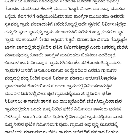
ನಿರ್ಮಿಸಲು ತೊಂದರೆ ಕೊಡುವುದು ಸೇರಿದಂತೆ ಬೂದಾಳ ಗ್ರಾಮದ ಜನರಲ್ಲಿ
ಗೊಂದಲ ಮೂಡಿಸುವ ಕೆಲಸಕ್ಕೆ ಮುಂದಾಗಿದ್ದಾರೆ. ವಿನಾಕಾರಣ ನಾವು ಮಾಡುವ
ಒಳ್ಳೆಯ ಕೆಲಸಗಳಿಗೆ ಅಡ್ಡಿಯುಂಟುಮಾಡುವ ಕಾಂಗ್ರೆಸ್ ಮುಖಂಡರು ಅವರದೇ
ಸ್ಥಳವನ್ನು ಗ್ರಾಮ ಪಂಚಾಯತಿಗೆ ಬರೆದುಕೊಟ್ಟಲ್ಲಿ ಅದೇ ಸ್ಥಳದಲ್ಲಿ ನಿರ್ಮಿಸುತ್ತಿದ್ದೆವು.
ನಮ್ಮದೇ ಸ್ವಂತ ಸ್ಥಳವನ್ನು ಗ್ರಾಮ ಪಂಚಾಯತಿಗೆ ಬರೆದುಕೊಟ್ಟು ನಂತರ ಆ ಸ್ಥಳ
ಗ್ರಾಮ ಪಂಚಾಯತಿಗೆ ಸೇರಿದ ಆಸ್ತಿಯಾಗುತ್ತದೆ. ವಿನಾಕಾರಣ ವಿಷಯ ಗೊತ್ತಿಲ್ಲದೇ
ಖಾಸಗಿ ಜಾಗದಲ್ಲಿ ಶುದ್ಧ ನೀರಿನ ಘಟಕ ನಿರ್ಮಿಸುತ್ತಿದ್ದಾರೆ ಎಂದು ಜನರನ್ನು ಮರಳು
ಮಾಡುವುದನ್ನು ಕೂಡಲೇ ಕಾಂಗ್ರೆಸ್ ಮುಖಂಡರು ಬಿಡಬೇಕು ಎಂದಿದ್ದಾರೆ.
ಬೂದಾಳ ಹಾಗು ವೀರಾಪುರ ಗ್ರಾಮಗಳೆರಡೂ ಹೊಂದಿಕೊಂಡಂತಿದ್ದು ಎರಡೂ
ಗ್ರಾಮಗಳ ಜನರಿಗೆ ಅನುಕೂಲವಾಗುವ ಉದ್ದೇಶದಿಂದ ಎರಡೂ ಗ್ರಾಮಗಳ
ಮಧ್ಯದಲ್ಲಿ ಶುದ್ಧ ನೀರಿನ ಘಟಕ ನಿರ್ಮಾಣ ಮಾಡಲು ಆಲೋಚಿಸಿತ್ತಾದರೂ
ಸ್ಥಳಾವಕಾಶದ ಕೊರತೆಯಿಂದ ಬೂದಾಳ ಗ್ರಾಮದಲ್ಲಿ ನಿರ್ಮಿಸಲಾಗುತ್ತಿದೆ.
ಮುಂದಿನ ದಿನಗಳಲ್ಲಿ ವೀರಾಪುರ ಗ್ರಾಮದಲ್ಲಿಯೂ ಶುದ್ಧ ನೀರಿನ ಘಟಕ
ನಿರ್ಮಿಸಲು ಈಗಾಗಲೇ ಶಾಸಕ ಎಂ.ರಾಜಣ್ಣರೊಂದಿಗೆ ಚರ್ಚಿಸಿದ್ದು ವೀರಾಪುರ
ಗ್ರಾಮದಲ್ಲಿಯೂ ಒಂದು ಶುದ್ಧ ನೀರಿನ ಘಟಕ ನಿರ್ಮಿಸಲು ಶಾಸಕರು ಭರವಸೆ
ನೀಡಿದ್ದಾರೆ. ಹಾಗಾಗಿ ಮುಂದಿನ ದಿನಗಳಲ್ಲಿ ವೀರಾಪುರ ಗ್ರಾಮದಲ್ಲಿಯೂ ಒಂದು
ಶುದ್ಧ ನೀರಿನ ಘಟಕ ನಿರ್ಮಿಸಲಾಗುವುದು. ಗ್ರಾಮದ ಅಭಿವೃದ್ಧಿ ವಿಚಾರದಲ್ಲಿ
ರಾಜಕೀಯ ಮಾಡುವುದನ್ನು ಬಿಟ್ಟು ಗ್ರಾಮದ ಅಭಿವೃದ್ಧಿಗೆ ಸಹಕಾರ ನೀಡಲು