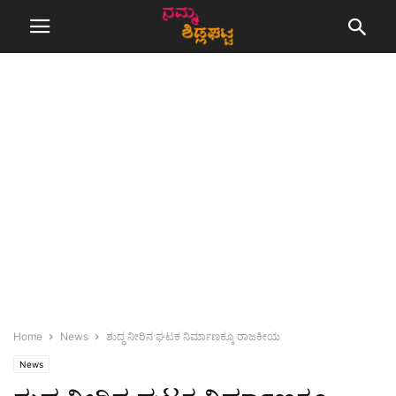
Home
News
ಶುದ್ಧ ನೀರಿನ ಘಟಕ ನಿರ್ಮಾಣಕ್ಕೂ ರಾಜಕೀಯ
News