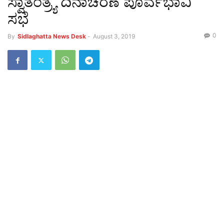
ಸ್ವಾತಂತ್ರ್ಯ ದಿನಾಚರಣೆ ಪೂರ್ವಭಾವಿ
ಸಭೆ
0
By
Sidlaghatta News Desk
-
August 3, 2019