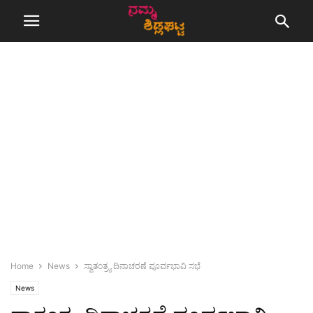
Home
News
ಸ್ವಾತಂತ್ರ್ಯ ದಿನಾಚರಣೆ ಪೂರ್ವಭಾವಿ ಸಭೆ
News