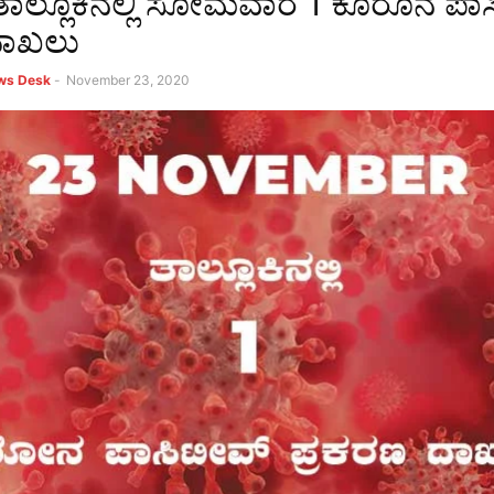
ಟ ತಾಲ್ಲೂಕಿನಲ್ಲಿ ಸೋಮವಾರ 1 ಕೊರೊನ ಪಾಸ
ದಾಖಲು
ews Desk
-
November 23, 2020