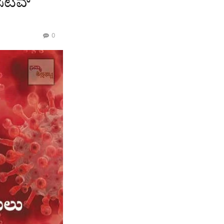
ಿಟಿವ್
0