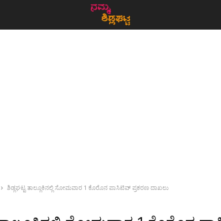
ಶಿಡ್ಲಘಟ್ಟ ತಾಲ್ಲೂಕಿನಲ್ಲಿ ಸೋಮವಾರ 1 ಕೊರೊನ ಪಾಸಿಟಿವ್ ಪ್ರಕರಣ ದಾಖಲು