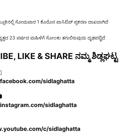
ಲ್ಲೂಕಿನಲ್ಲಿ ಸೋಮವಾರ 1 ಕೊರೊನ ಪಾಸಿಟಿವ್ ಪ್ರಕರಣ ದಾಖಲಾಗಿದೆ
ತ್ತದ 23 ವರ್ಷದ ಮಹಿಳೆಗೆ ಸೋಂಕು ತಗುಲಿರುವುದು ದೃಢಪಟ್ಟಿದೆ
E, LIKE & SHARE ನಮ್ಮ ಶಿಡ್ಲಘಟ್ಟ

.facebook.com/sidlaghatta

instagram.com/sidlaghatta
w.youtube.com/c/sidlaghatta