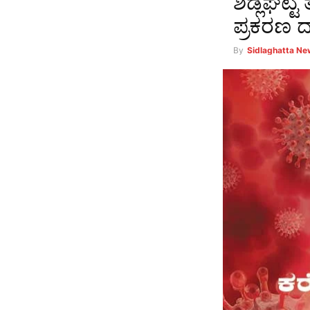
ಶಿಡ್ಲಘಟ್
ಪ್ರಕರಣ 
By
Sidlaghatta N