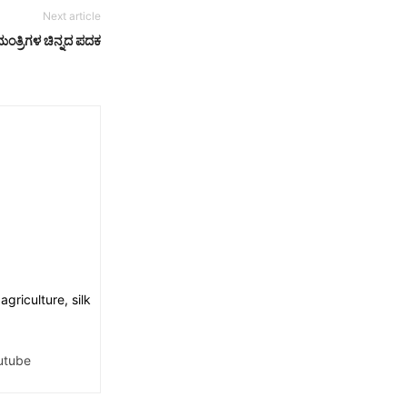
Next article
ಂತ್ರಿಗಳ‌ ಚಿನ್ನದ ಪದಕ
griculture, silk
utube