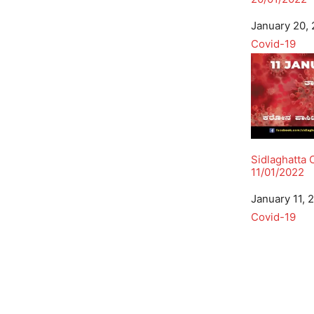
Date
January 20,
In relation to
Covid-19
Sidlaghatta 
11/01/2022
Date
January 11, 
In relation to
Covid-19