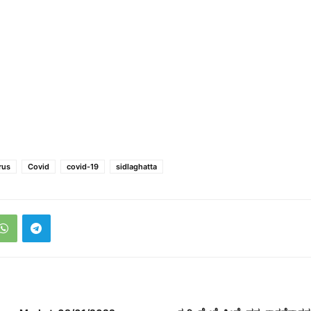
rus
Covid
covid-19
sidlaghatta