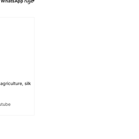
ರ WhatsApp ಗ್ರೂಪ್
griculture, silk
utube