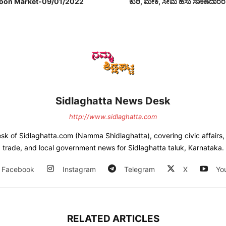
coon Market-09/01/2022
ಕುರಿ, ಮೇಕೆ, ಸೀಮೆ ಹಸು ಸಾಕಣೆದಾರ
Sidlaghatta News Desk
http://www.sidlaghatta.com
esk of Sidlaghatta.com (Namma Shidlaghatta), covering civic affairs, a
trade, and local government news for Sidlaghatta taluk, Karnataka.
Facebook
Instagram
Telegram
X
Yo
RELATED ARTICLES