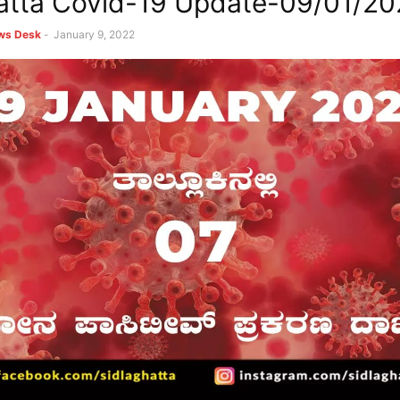
atta Covid-19 Update-09/01/20
ews Desk
-
January 9, 2022