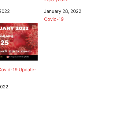
 2022
Date
January 28, 2022
In relation to
Covid-19
Covid-19 Update-
2022