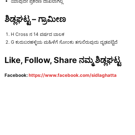
ಯಾವುದೇ ಪ್ರಕರಣ ದಾಖಲಾಗಿಲ್ಲ
ಶಿಡ್ಲಘಟ್ಟ – ಗ್ರಾಮೀಣ
H Cross ನ 14 ವರ್ಷದ ಬಾಲಕ
G ಕುರುಬರಹಳ್ಳಿಯ ಮಹಿಳೆ
ಗೆ ಸೋಂಕು ತಗುಲಿರುವುದು ದೃಢಪಟ್ಟಿದೆ
Like, Follow, Share ನಮ್ಮ ಶಿಡ್ಲಘಟ್ಟ
Facebook:
https://www.facebook.com/sidlaghatta