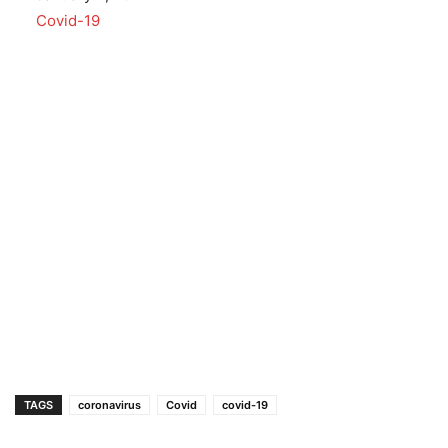
In relation to
Covid-19
TAGS
coronavirus
Covid
covid-19