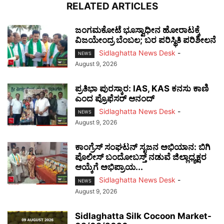
RELATED ARTICLES
ಜಂಗಮಕೋಟೆ ಭೂಸ್ವಾಧೀನ ಹೋರಾಟಕ್ಕೆ
ವಿಜಯೇಂದ್ರ ಬೆಂಬಲ; ಬರ ಪರಿಸ್ಥಿತಿ ಪರಿಶೀಲನೆ
Sidlaghatta News Desk
-
NEWS
August 9, 2026
ಪ್ರತಿಭಾ ಪುರಸ್ಕಾರ: IAS, KAS ಕನಸು ಕಾಣಿ
ಎಂದ ಪ್ರೊಫೆಸರ್ ಆನಂದ್
Sidlaghatta News Desk
-
NEWS
August 9, 2026
ಕಾಂಗ್ರೆಸ್ ಸಂಘಟನ್ ಸೃಜನ ಅಭಿಯಾನ: ಬಿಗಿ
ಪೊಲೀಸ್ ಬಂದೋಬಸ್ತ್ ನಡುವೆ ಜಿಲ್ಲಾಧ್ಯಕ್ಷರ
ಆಯ್ಕೆಗೆ ಅಭಿಪ್ರಾಯ...
Sidlaghatta News Desk
-
NEWS
August 9, 2026
Sidlaghatta Silk Cocoon Market-