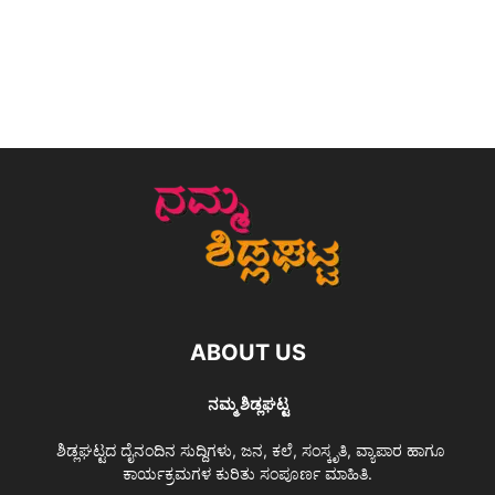
ABOUT US
ನಮ್ಮ ಶಿಡ್ಲಘಟ್ಟ
ಶಿಡ್ಲಘಟ್ಟದ ದೈನಂದಿನ ಸುದ್ದಿಗಳು, ಜನ, ಕಲೆ, ಸಂಸ್ಕೃತಿ, ವ್ಯಾಪಾರ ಹಾಗೂ
ಕಾರ್ಯಕ್ರಮಗಳ ಕುರಿತು ಸಂಪೂರ್ಣ ಮಾಹಿತಿ.