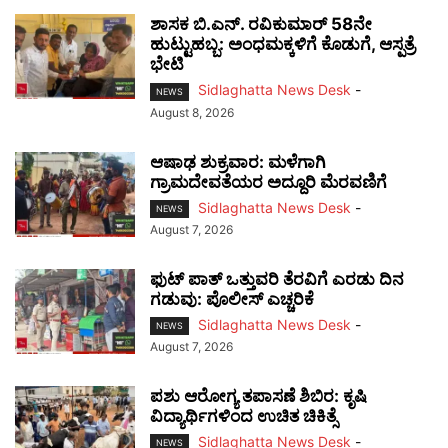
ಶಾಸಕ ಬಿ.ಎನ್. ರವಿಕುಮಾರ್ 58ನೇ
ಹುಟ್ಟುಹಬ್ಬ: ಅಂಧಮಕ್ಕಳಿಗೆ ಕೊಡುಗೆ, ಆಸ್ಪತ್ರೆ
ಭೇಟಿ
Sidlaghatta News Desk
-
NEWS
August 8, 2026
ಆಷಾಢ ಶುಕ್ರವಾರ: ಮಳೆಗಾಗಿ
ಗ್ರಾಮದೇವತೆಯರ ಅದ್ದೂರಿ ಮೆರವಣಿಗೆ
Sidlaghatta News Desk
-
NEWS
August 7, 2026
ಫುಟ್‌ ಪಾತ್ ಒತ್ತುವರಿ ತೆರವಿಗೆ ಎರಡು ದಿನ
ಗಡುವು: ಪೊಲೀಸ್ ಎಚ್ಚರಿಕೆ
Sidlaghatta News Desk
-
NEWS
August 7, 2026
ಪಶು ಆರೋಗ್ಯ ತಪಾಸಣೆ ಶಿಬಿರ: ಕೃಷಿ
ವಿದ್ಯಾರ್ಥಿಗಳಿಂದ ಉಚಿತ ಚಿಕಿತ್ಸೆ
Sidlaghatta News Desk
-
NEWS