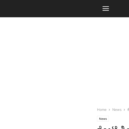
Home
News
News