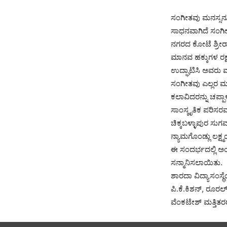
ಸಂಗೀತವು ಮನಸ್ಸನ್ನು
ಸಾಧನವಾಗಿದೆ ಸಂಗೀ
ನಗರದ ಕೋಟೆ ಶ್ರೀರ
ಮಾನವ ಹಕ್ಕುಗಳ ರಕ್
ಉದ್ಘಾಟಿಸಿ ಅವರು 
ಸಂಗೀತವು ಎಲ್ಲರ ಮನ
ಕಲಾವಿದರನ್ನು ಚಪ
ಸಾಂಸ್ಕೃತಿಕ ಪರಿಸರವ
ಚಿಕ್ಕಬಳ್ಳಾಪುರ ಸ
ನ್ಯಾಮಗೊಂಡ್ಲು ಲಕ್
ಈ ಸಂದರ್ಭದಲ್ಲಿ 
ಸನ್ಮಾನಿಸಲಾಯಿತು.
ಶಾರದಾ ವಿದ್ಯಾಸಂಸ್
ಪಿ.ಕೆ.ಕಿಶನ್, ರೂರಲ್
ವೆಂಕಟೇಶ್ ಮತ್ತಿತರರ