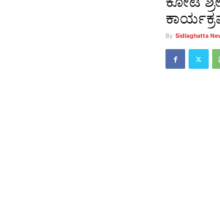
ಕೋಟೆ ಶ್
ಕಾರ್ಯಕ್
By
Sidlaghatta N