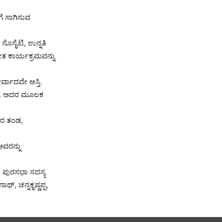
ಗೆ ಸಾಗಿಸುವ
ಸೊಸೈಟಿ, ಉನ್ನತಿ
ೀತ ಕಾರ್ಯಕ್ರಮವನ್ನು
್ವಾದವೇ ಆಸ್ತಿ.
ಕು. ಅದರ ಮೂಲಕ
ವರ ತಂಡ,
ವರನ್ನು
, ಪುರಸಭಾ ಸದಸ್ಯ
ಥ್, ಚನ್ನಕೃಷ್ಣಪ್ಪ,