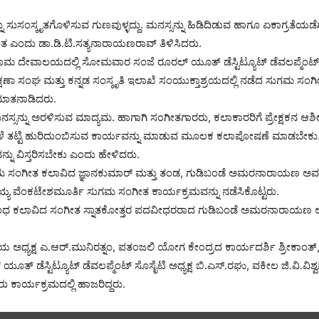
 ಸುಸಂಸ್ಕೃತಗೊಳಿಸುವ ಗುಣವುಳ್ಳದ್ದು. ಮನಸ್ಸನ್ನು ಹಿಡಿದಿಡುವ ಹಾಗೂ ಏಕಾಗ್ರತೆಯಡೆ
ತ ಎಂದು ಡಾ.ಡಿ.ಟಿ.ಸತ್ಯನಾರಾಯಣರಾವ್ ತಿಳಿಸಿದರು.
ಾಮ ದೇವಾಲಯದಲ್ಲಿ ಸೋಮವಾರ ಸಂಜೆ ರೂರಲ್ ಯೂತ್ ಡೆಸ್ಟಿಟ್ಯೂಟ್ ಡೆವಲಪ್ಮೆಂಟ್ 
ಷಣಾ ಸಂಘ ಮತ್ತು ಕನ್ನಡ ಸಂಸ್ಕೃತಿ ಇಲಾಖೆ ಸಂಯುಕ್ತಾಶ್ರಯದಲ್ಲಿ ನಡೆದ ಸುಗಮ ಸಂಗ
ಮಾತನಾಡಿದರು.
ಸ್ಸನ್ನು ಅರಳಿಸುವ ಮಾದ್ಯಮ. ಹಾಗಾಗಿ ಸಂಗೀತಗಾರರು, ಕಲಾಕಾರರಿಗೆ ಪ್ರೇಕ್ಷಕನ ಆಶೀರ
್ಪಾಳೆ ತಟ್ಟಿ ಹುರಿದುಂಬಿಸುವ ಕಾರ್ಯವನ್ನು ಮಾಡುವ ಮೂಲಕ ಕಲಾಪೋಷಣೆ ಮಾಡಬೇ
ನ್ನು ವಿಸ್ತರಿಸಬೇಕು ಎಂದು ಹೇಳಿದರು.
ುಗಮ ಸಂಗೀತ ಕಲಾವಿದ ಜ್ಞಾನಕುಮಾರ್ ಮತ್ತು ತಂಡ, ಗುಡಿಬಂಡೆ ಅಮರನಾರಾಯಣ ಅ
ಷ್ಮಯ್ಯ ವೆಂಕಟೇಶಮೂರ್ತಿ ಸುಗಮ ಸಂಗೀತ ಕಾರ್ಯಕ್ರಮವನ್ನು ನಡೆಸಿಕೊಟ್ಟರು.
ಅಂಧ ಕಲಾವಿದ ಸಂಗೀತ ಸ್ನಾತಕೋತ್ತರ ಪದವೀಧರರಾದ ಗುಡಿಬಂಡೆ ಅಮರನಾರಾಯಣ ಅ
ಥೆಯ ಅಧ್ಯಕ್ಷ ಎ.ಆರ್.ಮುನಿರತ್ನಂ, ಪತಂಜಲಿ ಯೋಗ ಕೇಂದ್ರದ ಕಾರ್ಯದರ್ಶಿ ಶ್ರೀಕಾಂತ್
 ಯೂತ್ ಡೆಸ್ಟಿಟ್ಯೂಟ್ ಡೆವಲಪ್ಮೆಂಟ್ ಸೊಸೈಟಿ ಅಧ್ಯಕ್ಷ ಬಿ.ಎಸ್.ರಘು, ವಕೀಲ ಜಿ.ವಿ.ವಿಶ್ವನಾ
ು ಕಾರ್ಯಕ್ರಮದಲ್ಲಿ ಹಾಜರಿದ್ದರು.