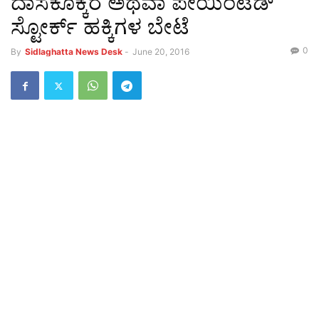
ದಾಸಕೊಕ್ಕರೆ ಅಥವಾ ಪೇಯಿಂಟೆಡ್
ಸ್ಟೋರ್ಕ್ ಹಕ್ಕಿಗಳ ಬೇಟೆ
0
By
Sidlaghatta News Desk
-
June 20, 2016