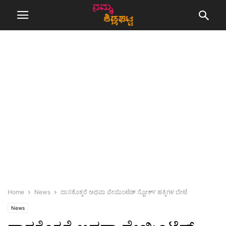
Home
News
ದಾಸಕೊಕ್ಕರೆ ಅಥವಾ ಪೇಯಿಂಟೆಡ್ ಸ್ಟೋರ್ಕ್ ಹಕ್ಕಿಗಳ ಬೇಟೆ
News