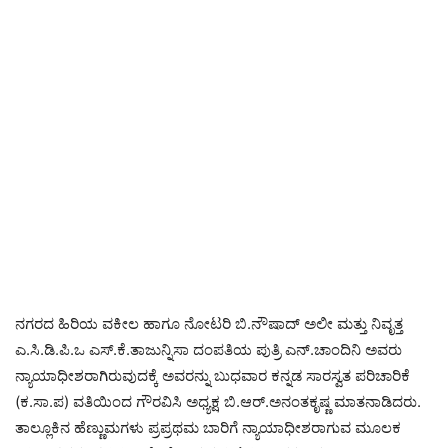
ನಗರದ ಹಿರಿಯ ವಕೀಲ ಹಾಗೂ ನೋಟರಿ ಬಿ.ನೌಷಾದ್ ಅಲೀ ಮತ್ತು ನಿವೃತ್ತ
ಎ.ಸಿ.ಡಿ.ಪಿ.ಒ ಎಸ್.ಕೆ.ತಾಜುನ್ನಿಸಾ ದಂಪತಿಯ ಪುತ್ರಿ ಎನ್.ಚಾಂದಿನಿ ಅವರು
ನ್ಯಾಯಾಧೀಶರಾಗಿರುವುದಕ್ಕೆ ಅವರನ್ನು ಬುಧವಾರ ಕನ್ನಡ ಸಾರಸ್ವತ ಪರಿಚಾರಿಕೆ
(ಕ.ಸಾ.ಪ) ವತಿಯಿಂದ ಗೌರವಿಸಿ ಅಧ್ಯಕ್ಷ ಬಿ.ಆರ್.ಅನಂತಕೃಷ್ಣ ಮಾತನಾಡಿದರು.
ತಾಲ್ಲೂಕಿನ ಹೆಣ್ಣುಮಗಳು ಪ್ರಪ್ರಥಮ ಬಾರಿಗೆ ನ್ಯಾಯಾಧೀಶರಾಗುವ ಮೂಲಕ