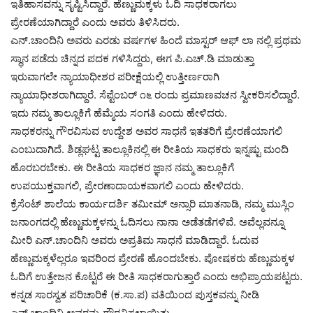
ಇತಿಹಾಸವನ್ನು ಸೃಷ್ಟಿಸಿದ್ದಾರೆ. ಹೆಣ್ಣುಮಕ್ಕಳು ಓದಿ ಸಾಧಕರಾಗಲು
ಪ್ರೇರಣೆಯಾಗಿದ್ದಾರೆ ಎಂದು ಅವರು ತಿಳಿಸಿದರು.
ಎನ್‌.ಚಾಂದಿನಿ ಅವರು ಎರಡು ವರ್ಷಗಳ ಹಿಂದೆ ಮಾಸ್ಟರ್‌ ಆಫ್‌ ಲಾ ನಲ್ಲಿ ಪ್ರಥಮ
ಸ್ಥಾನ ಪಡೆದು ಚಿನ್ನದ ಪದಕ ಗಳಿಸಿದ್ದರು, ಈಗ ಪಿ.ಎಚ್.ಡಿ ಮಾಡುತ್ತಾ
ಇರುವಾಗಲೇ ನ್ಯಾಯಾಧೀಶರ ಪರೀಕ್ಷೆಯಲ್ಲಿ ಉತ್ತೀರ್ಣರಾಗಿ
ನ್ಯಾಯಾಧೀಶರಾಗಿದ್ದಾರೆ. ಸೆಪ್ಟೆಂಬರ್ ೧೬ ರಂದು ಪ್ರಮಾಣವಚನ ಸ್ವೀಕರಿಸಲಿದ್ದಾರೆ.
ಇದು ನಮ್ಮ ತಾಲ್ಲೂಕಿಗೆ ಹೆಮ್ಮೆಯ ಸಂಗತಿ ಎಂದು ಹೇಳಿದರು.
ಸಾಧಕರನ್ನು ಗೌರವಿಸುವ ಉದ್ದೇಶ ಅವರ ಸಾಧನೆ ಇತತರಿಗೆ ಪ್ರೇರಣೆಯಾಗಲಿ
ಎಂಬುದಾಗಿದೆ. ಶಿಡ್ಲಘಟ್ಟ ತಾಲ್ಲೂಕಿನಲ್ಲಿ ಈ ರೀತಿಯ ಸಾಧಕರು ಇನ್ನಷ್ಟು ಮಂದಿ
ಹೊರಬರಬೇಕು. ಈ ರೀತಿಯ ಸಾಧಕರ ಜ್ಞಾನ ನಮ್ಮ ತಾಲ್ಲೂಕಿಗೆ
ಉಪಯುಕ್ತವಾಗಲಿ, ಪ್ರೇರಣಾದಾಯಕವಾಗಲಿ ಎಂದು ಹೇಳಿದರು.
ಕ್ರೆಸೆಂಟ್ ಶಾಲೆಯ ಕಾರ್ಯದರ್ಶಿ ತಮೀಮ್ ಅನ್ಸಾರಿ ಮಾತನಾಡಿ, ನಮ್ಮ ಮುಸ್ಲಿಂ
ಜನಾಂಗದಲ್ಲಿ ಹೆಣ್ಣುಮಕ್ಕಳನ್ನು ಓದಿಸಲು ನಾನಾ ಅಡೆತಡೆಗಳಿವೆ. ಅವೆಲ್ಲವನ್ನೂ
ಮೀರಿ ಎನ್.ಚಾಂದಿನಿ ಅವರು ಅಪ್ರತಿಮ ಸಾಧನೆ ಮಾಡಿದ್ದಾರೆ. ಓದುವ
ಹೆಣ್ಣುಮಕ್ಕಳೆಲ್ಲರೂ ಇವರಿಂದ ಪ್ರೇರಣೆ ಹೊಂದಬೇಕು. ಪೋಷಕರು ಹೆಣ್ಣುಮಕ್ಕಳ
ಓದಿಗೆ ಉತ್ತೇಜನ ಕೊಟ್ಟರೆ ಈ ರೀತಿ ಸಾಧಕರಾಗುತ್ತಾರೆ ಎಂದು ಅಭಿಪ್ರಾಯಪಟ್ಟರು.
ಕನ್ನಡ ಸಾರಸ್ವತ ಪರಿಚಾರಿಕೆ (ಕ.ಸಾ.ಪ) ವತಿಯಿಂದ ಪುಸ್ತಕವನ್ನು ನೀಡಿ
ಎನ್.ಚಾಂದಿನಿ ಅವರನ್ನು ಗೌರವಿಸಲಾಯಿತು.