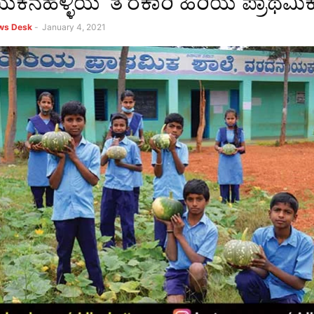
ನಹಳ್ಳಿಯ ‘ತ’ರಕಾರಿ ಹಿರಿಯ ಪ್ರಾಥಮಿಕ
ews Desk
-
January 4, 2021