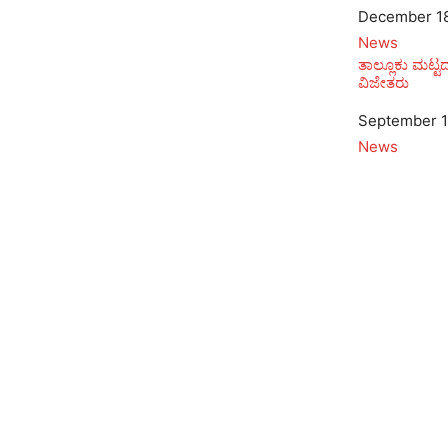
Date
December 18
In relation to
News
ತಾಲ್ಲೂಕು ಮಟ್ಟ
ವಿಜೇತರು
Date
September 1
In relation to
News