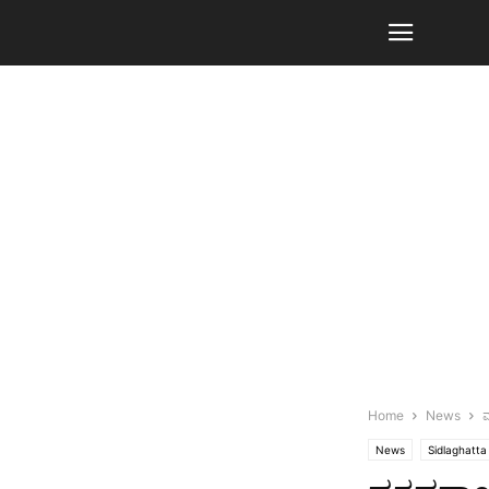
Home
News
ವ
News
Sidlaghatta