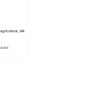
griculture, silk
utube