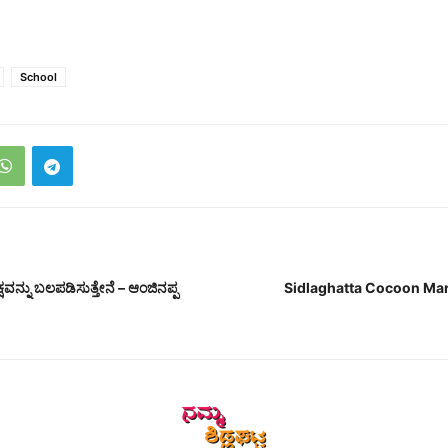
School
್ ಪಕ್ಷವನ್ನು ಬಲಪಡಿಸುತ್ತೇನೆ – ಆಂಜಿನಪ್ಪ
Sidlaghatta Cocoon Ma