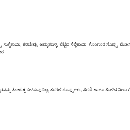
ು, ನುಗ್ಗೆಕಾಯಿ, ಕರಿಬೇವು, ಅಮೃತಬಳ್ಳಿ, ಬೆಟ್ಟದ ನೆಲ್ಲಿಕಾಯಿ, ಗೊಂಗೂರ ಸೊಪ್ಪು, 
ಾರ
ರವನ್ನು ತೋಟಕ್ಕೆ ಬಳಸುವುದಿಲ್ಲ. ತರಗೆಲೆ ಸೊಪ್ಪುಗಳು, ಸೆಗಣಿ ಹಾಗೂ ತೊಳೆದ ನೀರು