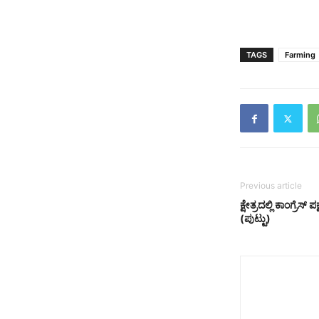
TAGS
Farming
Previous article
ಕ್ಷೇತ್ರದಲ್ಲಿ ಕಾಂಗ್ರೆಸ
(ಪುಟ್ಟು)