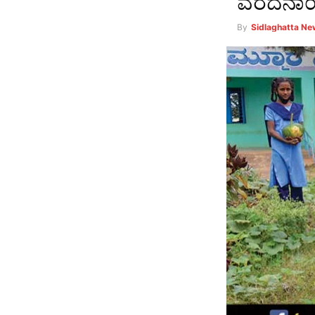
ವರದನಾಯಕ
By
Sidlaghatta N