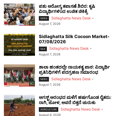
ಪಶು ಆರೋಗ್ಯ ತಪಾಸಣೆ ಶಿಬಿರ: ಕೃಷಿ
ವಿದ್ಯಾರ್ಥಿಗಳಿಂದ ಉಚಿತ ಚಿಕಿತ್ಸೆ
Sidlaghatta News Desk
-
NEWS
August 7, 2026
Sidlaghatta Silk Cocoon Market-
07/08/2026
Sidlaghatta News Desk
-
SILK
August 7, 2026
ಶಾಲಾ ಹಂತದಲ್ಲೇ ನಾಯಕತ್ವ ಪಾಠ: ವಿದ್ಯಾರ್ಥಿ
ಪ್ರತಿನಿಧಿಗಳಿಗೆ ಪದಗ್ರಹಣ ಸಮಾರಂಭ
Sidlaghatta News Desk
-
NEWS
August 7, 2026
ಆಗಸ್ಟ್ ಆರಂಭದ ಮಳೆಗೆ ಹರ್ಷಗೊಂಡ ರೈತರು:
ರಾಗಿ, ಜೋಳ, ಅವರೆ ಬಿತ್ತನೆ ಚುರುಕು
Sidlaghatta News Desk
-
AGRICULTURE
August 6, 2026