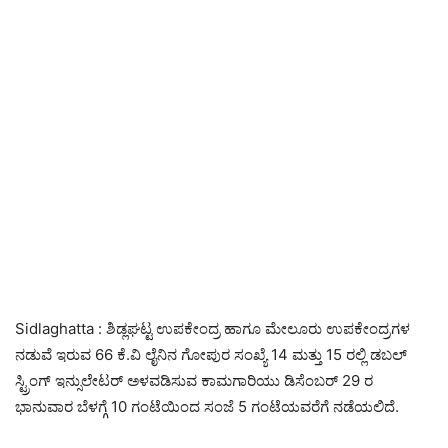
Sidlaghatta : ಶಿಡ್ಲಘಟ್ಟ ಉಪಕೇಂದ್ರ ಹಾಗೂ ಮೇಲೂರು ಉಪಕೇಂದ್ರಗಳ
ನಡುವೆ ಇರುವ 66 ಕೆ.ವಿ ಲೈನಿನ ಗೋಪುರ ಸಂಖ್ಯೆ 14 ಮತ್ತು 15 ರಲ್ಲಿ ಡಬಲ್
ಸ್ಟ್ರಿಂಗ್ ಇನ್ಸುಲೇಟರ್ ಅಳವಡಿಸುವ ಕಾಮಗಾರಿಯು ಡಿಸೆಂಬರ್ 29 ರ
ಭಾನುವಾರ ಬೆಳಗ್ಗೆ 10 ಗಂಟೆಯಿಂದ ಸಂಜೆ 5 ಗಂಟೆಯವರೆಗೆ ನಡೆಯಲಿದೆ.