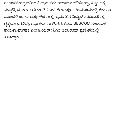
ಈ ಉಪಕೇಂದ್ರಗಳಿಂದ ವಿದ್ಯುತ್ ಸರಬರಾಜಾಗುವ ಚೌಡಸಂದ್ರ, ಹಿತ್ತಲಹಳ್ಳಿ,
ಬೆಳ್ಳೂಟಿ, ಬೋದಗೂರು ಹಂಡಿಗನಾಳ, ಕೇಶವಪುರ, ನೆಲಮಾಕನಹಳ್ಳಿ, ಕೇಶವಾರ,
ಯಲಹಳ್ಳಿ ಹಾಗೂ ಅಪ್ಪೇಗೌಡನಹಳ್ಳಿ ಗ್ರಾಮಗಳಿಗೆ ವಿದ್ಯುತ್ ಸರಬರಾಜಿನಲ್ಲಿ
ವ್ಯತ್ಯಯವಾಗಲಿದ್ದು, ಗ್ರಾಹಕರು ಸಹಕರಿಸಬೇಕೆಂದು BESCOM ಸಹಾಯಕ
ಕಾರ್ಯನಿರ್ವಾಹಕ ಎಂಜಿನಿಯರ್ ಜೆ.ಎಂ.ಜಯರಾಮ್ ಪ್ರಕಟಣೆಯಲ್ಲಿ
ತಿಳಿಸಿದ್ದಾರೆ.