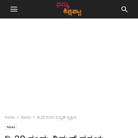
Home
News
ಡಿ.29 ರಂದು ವಿದ್ಯುತ್ ವ್ಯತ್ಯಯ
News