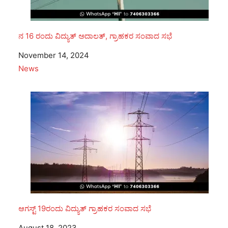
ನ 16 ರಂದು ವಿದ್ಯುತ್ ಅದಾಲತ್, ಗ್ರಾಹಕರ ಸಂವಾದ ಸಭೆ
Date
November 14, 2024
In relation to
News
ಆಗಸ್ಟ್ 19ರಂದು ವಿದ್ಯುತ್ ಗ್ರಾಹಕರ ಸಂವಾದ ಸಭೆ
Date
August 18, 2023