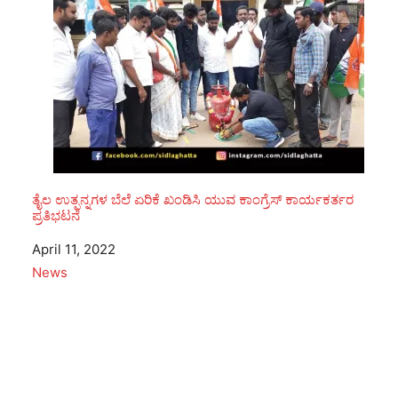
ತೈಲ ಉತ್ಪನ್ನಗಳ ಬೆಲೆ ಏರಿಕೆ ಖಂಡಿಸಿ ಯುವ ಕಾಂಗ್ರೆಸ್ ಕಾರ್ಯಕರ್ತರ
ಪ್ರತಿಭಟನೆ
Date
April 11, 2022
In relation to
News