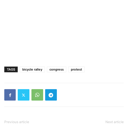
TAGS
bicycle ralley
congress
protest
Previous article
Next article