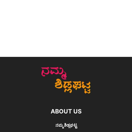
ABOUT US
ನಮ್ಮ ಶಿಡ್ಲಘಟ್ಟ