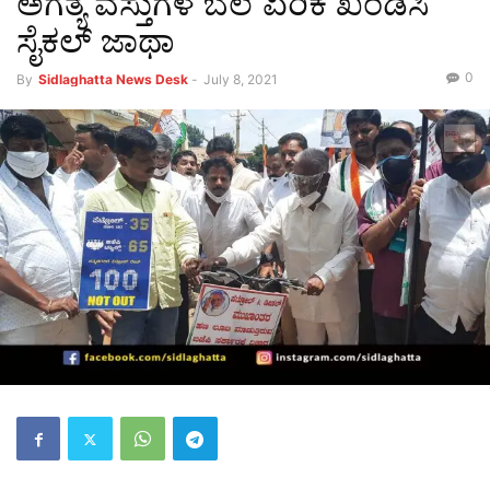
ಅಗತ್ಯ ವಸ್ತುಗಳ ಬೆಲೆ ಏರಿಕೆ ಖಂಡಿಸಿ
ಸೈಕಲ್ ಜಾಥಾ
0
By
Sidlaghatta News Desk
-
July 8, 2021