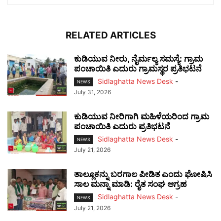
RELATED ARTICLES
ಕುಡಿಯುವ ನೀರು, ನೈರ್ಮಲ್ಯ ಸಮಸ್ಯೆ: ಗ್ರಾಮ
ಪಂಚಾಯಿತಿ ಎದುರು ಗ್ರಾಮಸ್ಥರ ಪ್ರತಿಭಟನೆ
Sidlaghatta News Desk
-
NEWS
July 31, 2026
ಕುಡಿಯುವ ನೀರಿಗಾಗಿ ಮಹಿಳೆಯರಿಂದ ಗ್ರಾಮ
ಪಂಚಾಯಿತಿ ಎದುರು ಪ್ರತಿಭಟನೆ
Sidlaghatta News Desk
-
NEWS
July 21, 2026
ತಾಲ್ಲೂಕನ್ನು ಬರಗಾಲ ಪೀಡಿತ ಎಂದು ಘೋಷಿಸಿ
ಸಾಲ ಮನ್ನಾ ಮಾಡಿ: ರೈತ ಸಂಘ ಆಗ್ರಹ
Sidlaghatta News Desk
-
NEWS
July 21, 2026