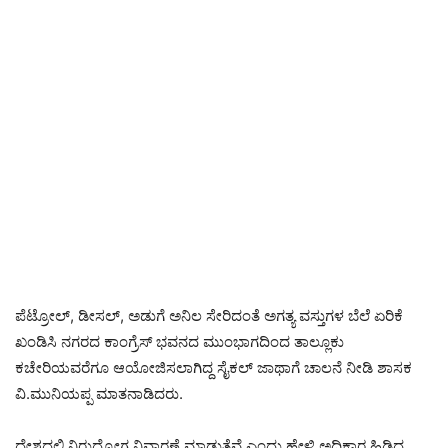
ಪೆಟ್ರೋಲ್, ಡೀಸಲ್, ಅಡುಗೆ ಅನಿಲ ಸೇರಿದಂತೆ ಅಗತ್ಯ ವಸ್ತುಗಳ ಬೆಲೆ ಏರಿಕೆ
ಖಂಡಿಸಿ ನಗರದ ಕಾಂಗ್ರೆಸ್ ಭವನದ ಮುಂಭಾಗದಿಂದ ತಾಲ್ಲೂಕು
ಕಚೇರಿಯವರೆಗೂ ಆಯೋಜಿಸಲಾಗಿದ್ದ ಸೈಕಲ್ ಜಾಥಾಗೆ ಚಾಲನೆ ನೀಡಿ ಶಾಸಕ
ವಿ.ಮುನಿಯಪ್ಪ ಮಾತನಾಡಿದರು.
ದೇಶದಲ್ಲಿ ನಿರುದ್ಯೋಗ ನಿವಾರಣೆ ಮಾಡುತ್ತೆವೆ ಎಂದು ಹೇಳಿ ಅಧಿಕಾರ ಹಿಡಿದ