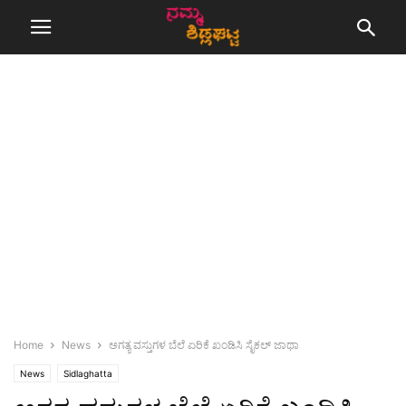
Home
News
ಅಗತ್ಯ ವಸ್ತುಗಳ ಬೆಲೆ ಏರಿಕೆ ಖಂಡಿಸಿ ಸೈಕಲ್ ಜಾಥಾ
News
Sidlaghatta