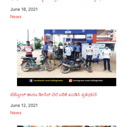
Date
June 18, 2021
In relation to
News
ಪೆಟ್ರೋಲ್ ಹಾಗೂ ಡೀಸೆಲ್ ಬೆಲೆ ಏರಿಕೆ ಖಂಡಿಸಿ ಪ್ರತಿಭಟನೆ
Date
June 12, 2021
In relation to
News