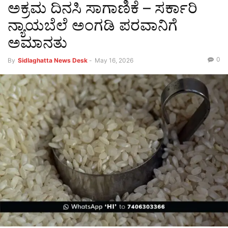
ಅಕ್ರಮ ದಿನಸಿ ಸಾಗಾಣಿಕೆ – ಸರ್ಕಾರಿ
ನ್ಯಾಯಬೆಲೆ ಅಂಗಡಿ ಪರವಾನಿಗೆ
ಅಮಾನತು
0
By
Sidlaghatta News Desk
-
May 16, 2026