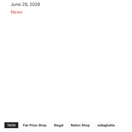
Date
June 26, 2026
In relation to
News
TAGS
Fair Price Shop
Illegal
Ration Shop
sidlaghatta