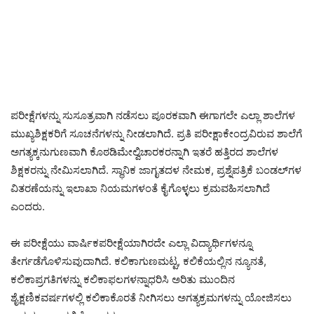
ಪರೀಕ್ಷೆಗಳನ್ನು ಸುಸೂತ್ರವಾಗಿ ನಡೆಸಲು ಪೂರಕವಾಗಿ ಈಗಾಗಲೇ ಎಲ್ಲಾ ಶಾಲೆಗಳ
ಮುಖ್ಯಶಿಕ್ಷಕರಿಗೆ ಸೂಚನೆಗಳನ್ನು ನೀಡಲಾಗಿದೆ. ಪ್ರತಿ ಪರೀಕ್ಷಾಕೇಂದ್ರವಿರುವ ಶಾಲೆಗೆ
ಅಗತ್ಯಕ್ಕನುಗುಣವಾಗಿ ಕೊಠಡಿಮೇಲ್ವಿಚಾರಕರನ್ನಾಗಿ ಇತರೆ ಹತ್ತಿರದ ಶಾಲೆಗಳ
ಶಿಕ್ಷಕರನ್ನು ನೇಮಿಸಲಾಗಿದೆ. ಸ್ಥಾನಿಕ ಜಾಗೃತದಳ ನೇಮಕ, ಪ್ರಶ್ನೆಪತ್ರಿಕೆ ಬಂಡಲ್‌ಗಳ
ವಿತರಣೆಯನ್ನು ಇಲಾಖಾ ನಿಯಮಗಳಂತೆ ಕೈಗೊಳ್ಳಲು ಕ್ರಮವಹಿಸಲಾಗಿದೆ
ಎಂದರು.
ಈ ಪರೀಕ್ಷೆಯು ವಾರ್ಷಿಕಪರೀಕ್ಷೆಯಾಗಿರದೇ ಎಲ್ಲಾ ವಿದ್ಯಾರ್ಥಿಗಳನ್ನೂ
ತೇರ್ಗಡೆಗೊಳಿಸುವುದಾಗಿದೆ. ಕಲಿಕಾಗುಣಮಟ್ಟ, ಕಲಿಕೆಯಲ್ಲಿನ ನ್ಯೂನತೆ,
ಕಲಿಕಾಪ್ರಗತಿಗಳನ್ನು ಕಲಿಕಾಫಲಗಳನ್ನಾಧರಿಸಿ ಅರಿತು ಮುಂದಿನ
ಶೈಕ್ಷಣಿಕವರ್ಷಗಳಲ್ಲಿ ಕಲಿಕಾಕೊರತೆ ನೀಗಿಸಲು ಅಗತ್ಯಕ್ರಮಗಳನ್ನು ಯೋಜಿಸಲು