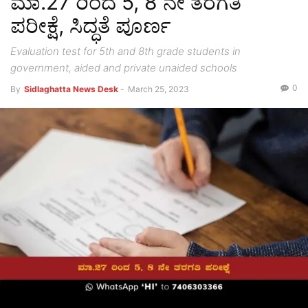
ಮಾ.27 ರಿಂದ 5, 8 ನೇ ತರಗತಿ
ಪರೀಕ್ಷೆ, ಸಿದ್ಧತೆ ಪೂರ್ಣ
Evaluation test for 5th and 8th grade students in
government, aided and private unaided schools
0
By
Sidlaghatta News Desk
-
March 25, 2023