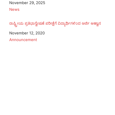
Date
November 29, 2025
In relation to
News
ರಾಷ್ಟ್ರೀಯ ಪ್ರತಿಭಾನ್ವೇಷಣೆ ಪರೀಕ್ಷೆಗೆ ವಿದ್ಯಾರ್ಥಿಗಳಿಂದ ಅರ್ಜಿ ಆಹ್ವಾನ
Date
November 12, 2020
In relation to
Announcement