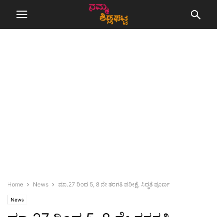
Home
News
ಮಾ.27 ರಿಂದ 5, 8 ನೇ ತರಗತಿ ಪರೀಕ್ಷೆ, ಸಿದ್ಧತೆ ಪೂರ್ಣ
News