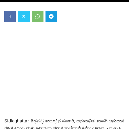
Sidlaghatta : ಶಿಡ್ಲಘಟ್ಟ ತಾಲ್ಲೂಕಿನ ಸರ್ಕಾರಿ, ಅನುದಾನಿತ, ಖಾಸಗಿ ಅನುದಾನ
ರಹಿತ ಕಿರಿಯ ಮತ್ತು ಹಿರಿಯಪ್ರಾಥಮಿಕ ಶಾಲೆಗಳಲ್ಲಿ ಕಲಿಯುತ್ತಿರುವ 5 ಮತ್ತು 8