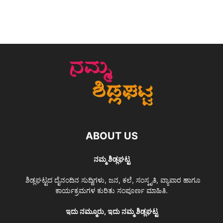
ABOUT US
ನಮ್ಮ ಶಿಡ್ಲಘಟ್ಟ
ಶಿಡ್ಲಘಟ್ಟದ ದೈನಂದಿನ ಸುದ್ದಿಗಳು, ಜನ, ಕಲೆ, ಸಂಸ್ಕೃತಿ, ವ್ಯಾಪಾರ ಹಾಗೂ
ಕಾರ್ಯಕ್ರಮಗಳ ಕುರಿತು ಸಂಪೂರ್ಣ ಮಾಹಿತಿ.
ಇದು ನಮ್ಮೂರು, ಇದು ನಮ್ಮ ಶಿಡ್ಲಘಟ್ಟ