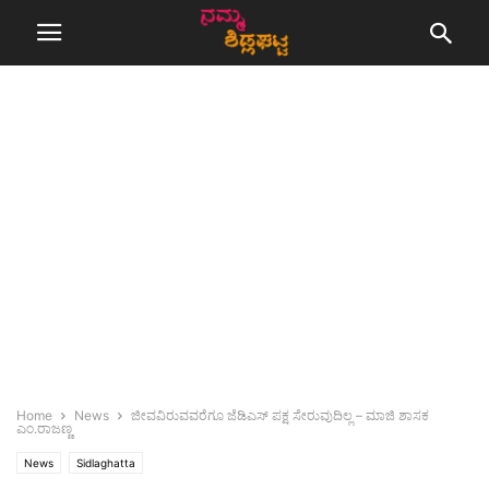
Home
News
ಜೀವವಿರುವವರೆಗೂ ಜೆಡಿಎಸ್ ಪಕ್ಷ ಸೇರುವುದಿಲ್ಲ – ಮಾಜಿ ಶಾಸಕ
ಎಂ.ರಾಜಣ್ಣ
News
Sidlaghatta