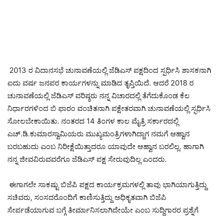
2013 ರ ವಿದಾನಸಭೆ ಚುನಾವಣೆಯಲ್ಲಿ ಜೆಡಿಎಸ್ ಪಕ್ಷದಿಂದ ಸ್ಪರ್ಧಿಸಿ ಶಾಸಕನಾಗಿ
ಐದು ವರ್ಷ ಜನಪರ ಕಾರ್ಯಗಳನ್ನು ಮಾಡಿದ ತೃಪ್ತಿಯಿದೆ. ಆದರೆ 2018 ರ
ಚುನಾವಣೆಯಲ್ಲಿ ಜೆಡಿಎಸ್ ವರಿಷ್ಠರು ನನ್ನ ವಿಚಾರದಲ್ಲಿ ತೆಗೆದುಕೊಂಡ ಕೆಲ
ನಿರ್ಧಾರಗಳಿಂದ ಬಿ ಫಾರಂ ವಂಚಿತನಾಗಿ ಪಕ್ಷೇತರವಾಗಿ ಚುನಾವಣೆಯಲ್ಲಿ ಸ್ಫರ್ಧಿಸಿ
ಸೋಲಬೇಕಾಯಿತು. ನಂತರದ 14 ತಿಂಗಳ ಕಾಲ ಮೈತ್ರಿ ಸರ್ಕಾರದಲ್ಲಿ
ಎಚ್.ಡಿ.ಕುಮಾರಸ್ವಾಮಿಯರು ಮುಖ್ಯಮಂತ್ರಿಗಳಾಗಿದ್ದಾಗ ನಮಗೆ ಆಹ್ವಾನ
ಬರಬಹುದು ಎಂಬ ನಿರೀಕ್ಷೆಯಿತ್ತಾದರೂ ಯಾವುದೇ ಆಹ್ವಾನ ಬರಲಿಲ್ಲ. ಹಾಗಾಗಿ
ನನ್ನ ಜೀವವಿರುವವರೆಗೂ ಜೆಡಿಎಸ್ ಪಕ್ಷ ಸೇರುವುದಿಲ್ಲ ಎಂದರು.
ಈಗಾಗಲೇ ಸಾಕಷ್ಟು ಬಿಜೆಪಿ ಪಕ್ಷದ ಕಾರ್ಯಕ್ರಮಗಳಲ್ಲಿ ತಾವು ಭಾಗಿಯಾಗುತ್ತಿದ್ದು
ಸಚಿವರು, ಸಂಸದರೊಂದಿಗೆ ಕಾಣಿಸುತ್ತಿದ್ದು ಅಧಿಕೃತವಾಗಿ ಬಿಜೆಪಿ
ಸೇರ್ಪಡೆಯಾಗುವ ಬಗ್ಗೆ ತೀರ್ಮಾನಿಸಲಾಗಿದೇಯೇ ಎಂಬ ಸುದ್ದಿಗಾರರ ಪ್ರಶ್ನೆಗೆ