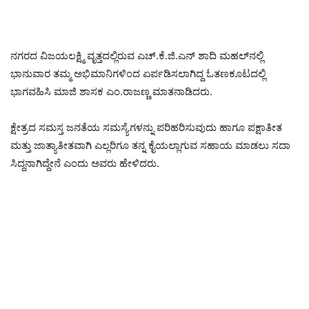
ನಗರದ ವಿಜಯಲಕ್ಷ್ಮಿ ವೃತ್ತದಲ್ಲಿರುವ ಎಚ್.ಕೆ.ಜಿ.ಎನ್ ಶಾದಿ ಮಹಲ್‌ನಲ್ಲಿ
ಭಾನುವಾರ ತಮ್ಮ ಅಭಿಮಾನಿಗಳಿಂದ ಏರ್ಪಡಿಸಲಾಗಿದ್ದ ಓತಣಕೂಟದಲ್ಲಿ
ಭಾಗವಹಿಸಿ ಮಾಜಿ ಶಾಸಕ ಎಂ.ರಾಜಣ್ಣ ಮಾತನಾಡಿದರು.
ಕ್ಷೇತ್ರದ ಸಮಸ್ತ ಜನತೆಯ ಸಮಸ್ಯೆಗಳನ್ನು ಪರಿಹರಿಸುವುದು ಹಾಗೂ ಪಕ್ಷಾತೀತ
ಮತ್ತು ಜಾತ್ಯಾತೀತವಾಗಿ ಎಲ್ಲರಿಗೂ ತನ್ನ ಕೈಯಲ್ಲಾಗುವ ಸಹಾಯ ಮಾಡಲು ಸದಾ
ಸಿದ್ದನಾಗಿದ್ದೇನೆ ಎಂದು ಅವರು ಹೇಳಿದರು.