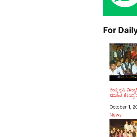
For Dail
ರೇಷ್ಮೆ ಕೃಷಿ ವಿದ್
ಮಾಹಿತಿ ಕೇಂದ್ರ ಸ
Date
October 1, 2
In relation to
News