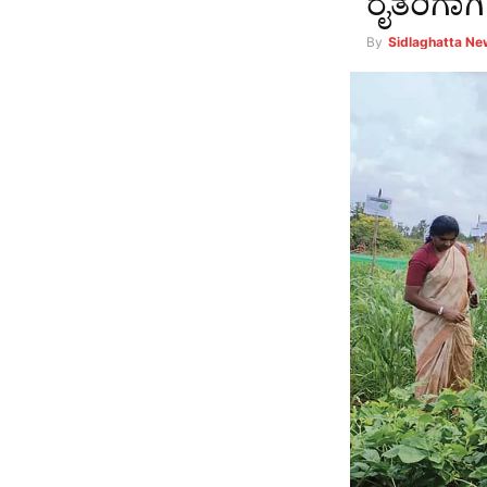
ರೈತರಿಗಾಗಿ
By
Sidlaghatta N