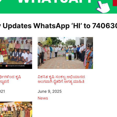
y Updates WhatsApp ‘HI’ to
74063
ಯಾರ್ಥಿಗಳಿಂದ ಕೃಷಿ
ವಿಕಸಿತ ಕೃಷಿ ಸಂಕಲ್ಪ ಅಭಿಯಾನದ
್ಥಾಪನೆ
ಅಂಗವಾಗಿ ರೈತರಿಗೆ ಅಗತ್ಯ ಮಾಹಿತಿ
021
Date
June 9, 2025
In relation to
News