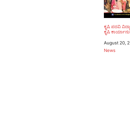
ಕೃಷಿ ಪದವಿ ವಿದ್ಯ
ಕೃಷಿ ಕಾರ್ಯಾನ
Date
August 20, 
In relation to
News