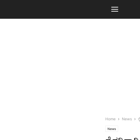
Home
News
ರ
News