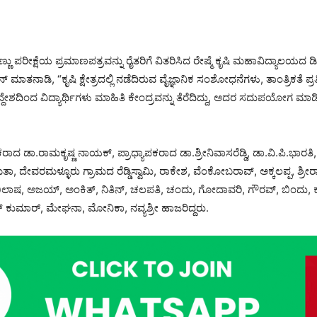
ಣು ಪರೀಕ್ಷೆಯ ಪ್ರಮಾಣಪತ್ರವನ್ನು ರೈತರಿಗೆ ವಿತರಿಸಿದ ರೇಷ್ಮೆ ಕೃಷಿ ಮಹಾವಿದ್ಯಾಲಯದ 
ಮಾತನಾಡಿ, “ಕೃಷಿ ಕ್ಷೇತ್ರದಲ್ಲಿ ನಡೆದಿರುವ ವೈಜ್ಞಾನಿಕ ಸಂಶೋಧನೆಗಳು, ತಾಂತ್ರಿಕತೆ ಪ್ರ
ೇಶದಿಂದ ವಿದ್ಯಾರ್ಥಿಗಳು ಮಾಹಿತಿ ಕೇಂದ್ರವನ್ನು ತೆರೆದಿದ್ದು, ಅದರ ಸದುಪಯೋಗ ಮಾಡಿ
್ಯಾಪಕರಾದ ಡಾ.ರಾಮಕೃಷ್ಣ ನಾಯಕ್, ಪ್ರಾಧ್ಯಾಪಕರಾದ ಡಾ.ಶ್ರೀನಿವಾಸರೆಡ್ಡಿ, ಡಾ.ವಿ.ಪಿ.ಭಾ
ಾ, ದೇವರಮಳ್ಳೂರು ಗ್ರಾಮದ ರೆಡ್ಡಿಸ್ವಾಮಿ, ರಾಕೇಶ, ವೆಂಕೋಬರಾವ್, ಅಕ್ಕಲಪ್ಪ, ಶ್ರೀರಾಮ
ಭಿಲಾಷ, ಅಜಯ್, ಅಂಕಿತ್, ನಿತಿನ್, ಚಲಪತಿ, ಚಂದು, ಗೋದಾವರಿ, ಗೌರವ್, ಬಿಂದು, ಕಾ
ತ್ ಕುಮಾರ್, ಮೇಘನಾ, ಮೋನಿಕಾ, ನವ್ಯಶ್ರೀ ಹಾಜರಿದ್ದರು.