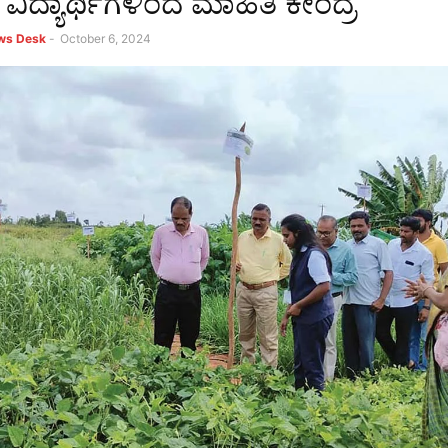
 ವಿದ್ಯಾರ್ಥಿಗಳಿಂದ ಮಾಹಿತಿ ಕೇಂದ್ರ
ews Desk
-
October 6, 2024