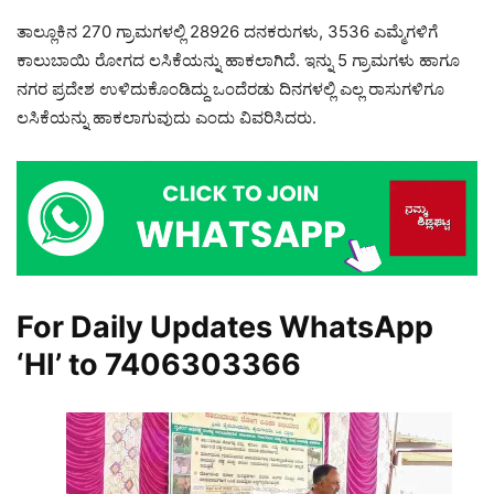
ತಾಲ್ಲೂಕಿನ 270 ಗ್ರಾಮಗಳಲ್ಲಿ 28926 ದನಕರುಗಳು, 3536 ಎಮ್ಮೆಗಳಿಗೆ
ಕಾಲುಬಾಯಿ ರೋಗದ ಲಸಿಕೆಯನ್ನು ಹಾಕಲಾಗಿದೆ. ಇನ್ನು 5 ಗ್ರಾಮಗಳು ಹಾಗೂ
ನಗರ ಪ್ರದೇಶ ಉಳಿದುಕೊಂಡಿದ್ದು ಒಂದೆರಡು ದಿನಗಳಲ್ಲಿ ಎಲ್ಲ ರಾಸುಗಳಿಗೂ
ಲಸಿಕೆಯನ್ನು ಹಾಕಲಾಗುವುದು ಎಂದು ವಿವರಿಸಿದರು.
For Daily Updates WhatsApp
‘HI’ to
7406303366