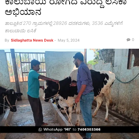
ಕಾಲುಬಾಯಿ ರೋಗದ ವಿರುದ್ದ ಲಸಿಕಾ
ಅಭಿಯಾನ
ತಾಲ್ಲೂಕಿನ 270 ಗ್ರಾಮಗಳಲ್ಲಿ 28926 ದನಕರುಗಳು, 3536 ಎಮ್ಮೆಗಳಿಗೆ
ಕಾಲುಬಾಯಿ ಲಸಿಕೆ
0
By
Sidlaghatta News Desk
-
May 5, 2024