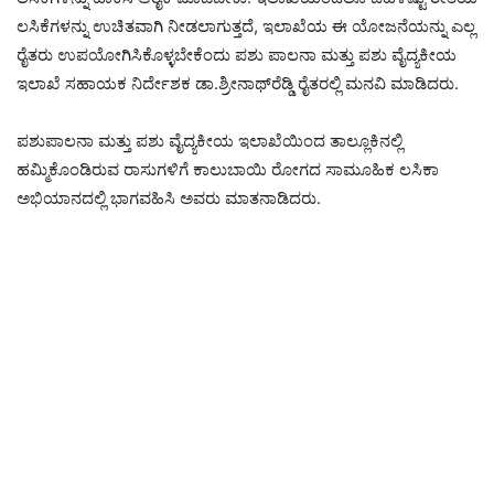
ಲಸಿಕೆಗಳನ್ನು ಉಚಿತವಾಗಿ ನೀಡಲಾಗುತ್ತದೆ, ಇಲಾಖೆಯ ಈ ಯೋಜನೆಯನ್ನು ಎಲ್ಲ
ರೈತರು ಉಪಯೋಗಿಸಿಕೊಳ್ಳಬೇಕೆಂದು ಪಶು ಪಾಲನಾ ಮತ್ತು ಪಶು ವೈದ್ಯಕೀಯ
ಇಲಾಖೆ ಸಹಾಯಕ ನಿರ್ದೇಶಕ ಡಾ.ಶ್ರೀನಾಥ್‌ರೆಡ್ಡಿ ರೈತರಲ್ಲಿ ಮನವಿ ಮಾಡಿದರು.
ಪಶುಪಾಲನಾ ಮತ್ತು ಪಶು ವೈದ್ಯಕೀಯ ಇಲಾಖೆಯಿಂದ ತಾಲ್ಲೂಕಿನಲ್ಲಿ
ಹಮ್ಮಿಕೊಂಡಿರುವ ರಾಸುಗಳಿಗೆ ಕಾಲುಬಾಯಿ ರೋಗದ ಸಾಮೂಹಿಕ ಲಸಿಕಾ
ಅಭಿಯಾನದಲ್ಲಿ ಭಾಗವಹಿಸಿ ಅವರು ಮಾತನಾಡಿದರು.