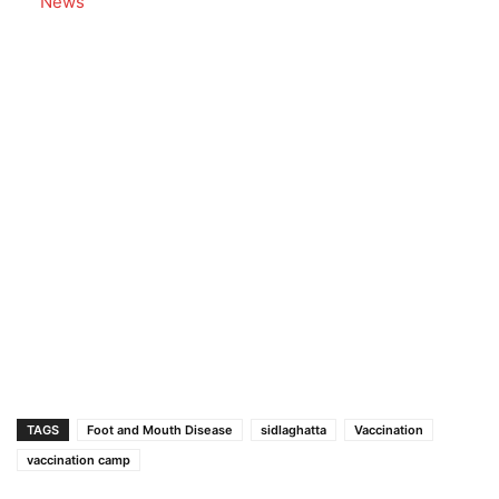
In relation to
News
TAGS
Foot and Mouth Disease
sidlaghatta
Vaccination
vaccination camp