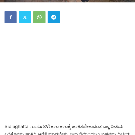
Sidlaghatta : ರಾಸುಗಳಿಗೆ ಕಾಲ ಕಾಲಕ್ಕೆ ಹಾಕಿಸಬೇಕಾದಂತ ಎಲ್ಲ ರೀತಿಯ
ಲಸಿಕೆಗಳನ್ನು ಹಾಕಿಸಿ ಆರೈಕೆ ಮಾಡಬೇಕು. ಇಲಾಖೆಯಿಂದಲೂ ಬಹಳಷ್ಟು ರೀತಿಯ