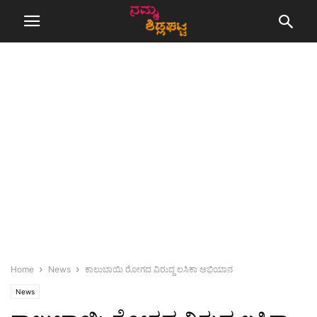
Home
News
ಕಾಲುಬಾಯಿ ರೋಗದ ವಿರುದ್ದ ಲಸಿಕಾ ಅಭಿಯಾನ
News