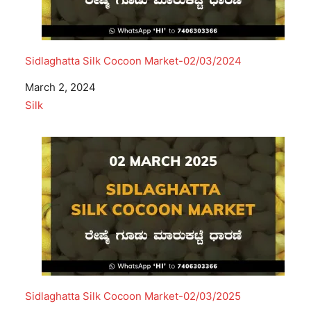
Sidlaghatta Silk Cocoon Market-02/03/2024
Date
March 2, 2024
In relation to
Silk
Sidlaghatta Silk Cocoon Market-02/03/2025