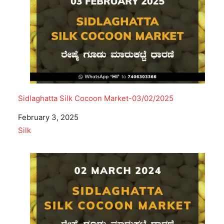
Sidlaghatta Silk Cocoon Market-03/02/2025
Date
February 3, 2025
In relation to
Silk