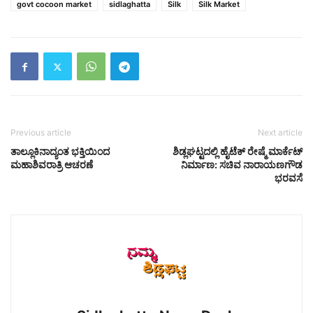
govt cocoon market
sidlaghatta
Silk
Silk Market
Previous article
Next article
ತಾಲ್ಲೂಕಿನಾದ್ಯಂತ ಭಕ್ತಿಯಿಂದ
ಶಿಡ್ಲಘಟ್ಟದಲ್ಲಿ ಹೈಟೆಕ್ ರೇಷ್ಮೆ ಮಾರ್ಕೆಟ್
ಮಹಾಶಿವರಾತ್ರಿ ಆಚರಣೆ
ನಿರ್ಮಾಣ: ಸಚಿವ ನಾರಾಯಣಗೌಡ
ಭರವಸೆ