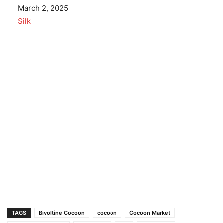
Date
March 2, 2025
In relation to
Silk
TAGS
Bivoltine Cocoon
cocoon
Cocoon Market