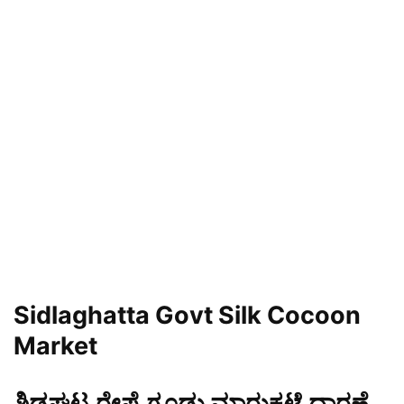
Sidlaghatta Govt Silk Cocoon
Market
ಶಿಡ್ಲಘಟ್ಟ ರೇಷ್ಮೆ ಗೂಡು ಮಾರುಕಟ್ಟೆ ಧಾರಣೆ