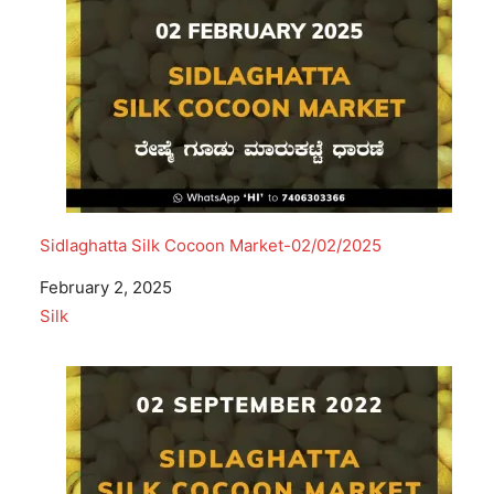
Sidlaghatta Silk Cocoon Market-02/02/2025
Date
February 2, 2025
In relation to
Silk