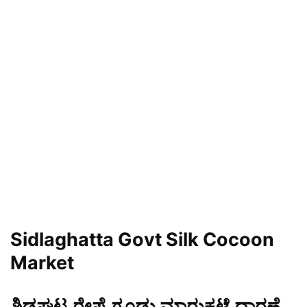
Sidlaghatta Govt Silk Cocoon
Market
ಶಿಡ್ಲಘಟ್ಟ ರೇಷ್ಮೆ ಗೂಡು ಮಾರುಕಟ್ಟೆ ಧಾರಣೆ