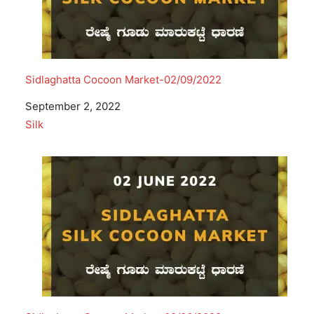
Sidlaghatta Cocoon Market-02/09/2022
Date
September 2, 2022
In relation to
Silk