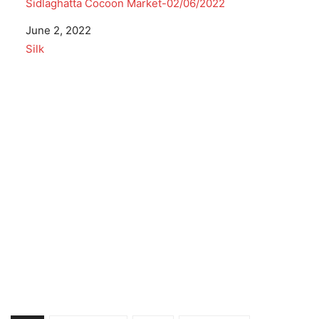
Sidlaghatta Cocoon Market-02/06/2022
Date
June 2, 2022
In relation to
Silk