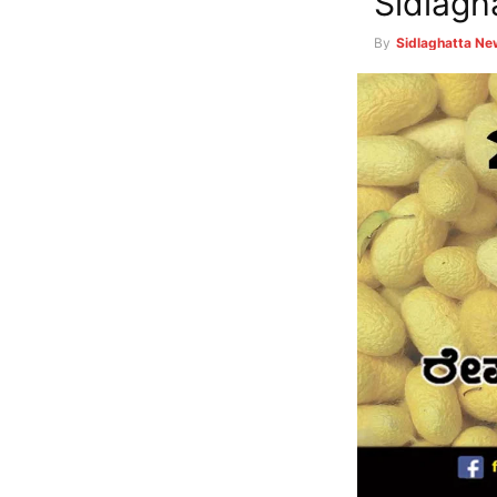
Sidlagh
By
Sidlaghatta N