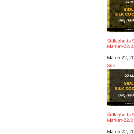
Sidlaghatta 
Market-22/0
Date
March 22, 2
In relation to
Silk
Sidlaghatta 
Market-22/0
Date
March 22, 2