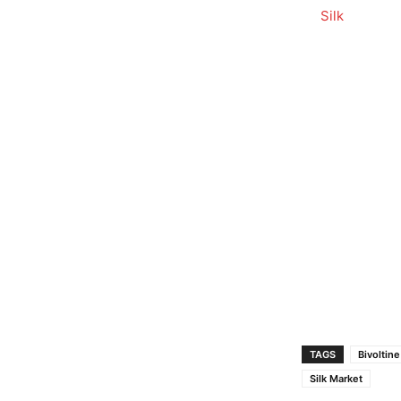
In relation to
Silk
TAGS
Bivoltin
Silk Market