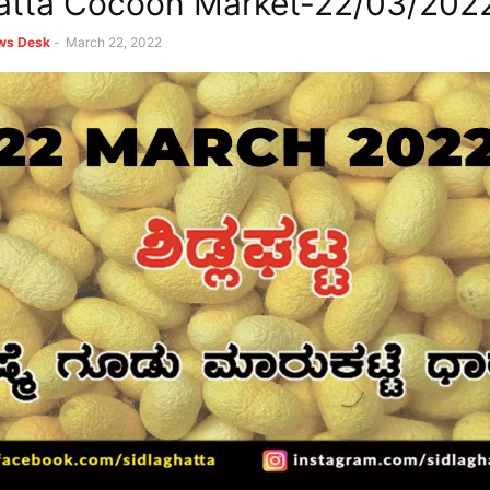
atta Cocoon Market-22/03/202
ews Desk
-
March 22, 2022