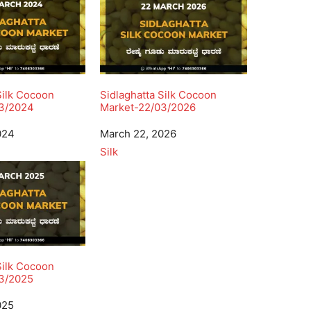
Silk Cocoon
Sidlaghatta Silk Cocoon
3/2024
Market-22/03/2026
024
Date
March 22, 2026
In relation to
Silk
Silk Cocoon
3/2025
025