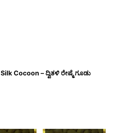
Silk Cocoon – ದ್ವಿತಳಿ ರೇಷ್ಮೆ ಗೂಡು