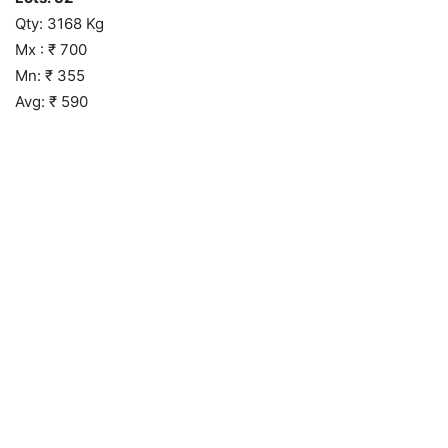
Qty: 3168 Kg
Mx : ₹ 700
Mn: ₹ 355
Avg: ₹ 590