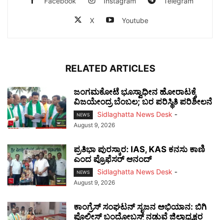
Facebook
Instagram
Telegram
X
Youtube
RELATED ARTICLES
ಜಂಗಮಕೋಟೆ ಭೂಸ್ವಾಧೀನ ಹೋರಾಟಕ್ಕೆ
ವಿಜಯೇಂದ್ರ ಬೆಂಬಲ; ಬರ ಪರಿಸ್ಥಿತಿ ಪರಿಶೀಲನೆ
Sidlaghatta News Desk
-
NEWS
August 9, 2026
ಪ್ರತಿಭಾ ಪುರಸ್ಕಾರ: IAS, KAS ಕನಸು ಕಾಣಿ
ಎಂದ ಪ್ರೊಫೆಸರ್ ಆನಂದ್
Sidlaghatta News Desk
-
NEWS
August 9, 2026
ಕಾಂಗ್ರೆಸ್ ಸಂಘಟನ್ ಸೃಜನ ಅಭಿಯಾನ: ಬಿಗಿ
ಪೊಲೀಸ್ ಬಂದೋಬಸ್ತ್ ನಡುವೆ ಜಿಲ್ಲಾಧ್ಯಕ್ಷರ