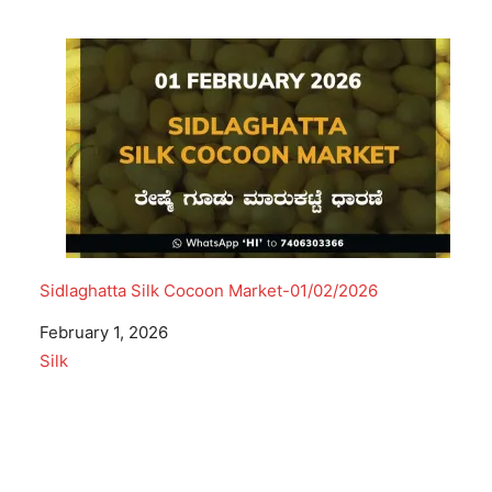
Sidlaghatta Silk Cocoon Market-01/02/2026
Date
February 1, 2026
In relation to
Silk