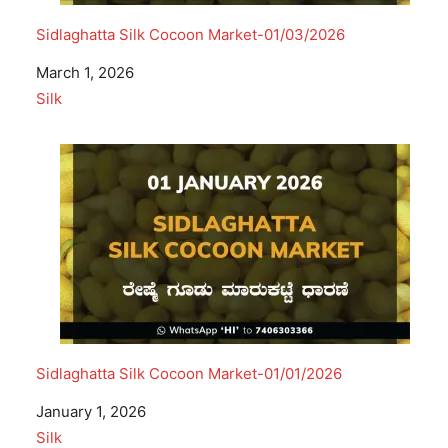
Sidlaghatta Silk Cocoon Market-01/03/2026
Date
March 1, 2026
In relation to
Silk
Sidlaghatta Silk Cocoon Market-01/01/2026
Date
January 1, 2026
In relation to
Silk