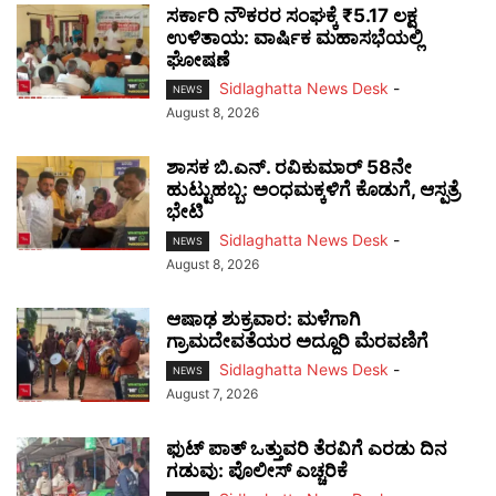
ಸರ್ಕಾರಿ ನೌಕರರ ಸಂಘಕ್ಕೆ ₹5.17 ಲಕ್ಷ
ಉಳಿತಾಯ: ವಾರ್ಷಿಕ ಮಹಾಸಭೆಯಲ್ಲಿ
ಘೋಷಣೆ
Sidlaghatta News Desk
-
NEWS
August 8, 2026
ಶಾಸಕ ಬಿ.ಎನ್. ರವಿಕುಮಾರ್ 58ನೇ
ಹುಟ್ಟುಹಬ್ಬ: ಅಂಧಮಕ್ಕಳಿಗೆ ಕೊಡುಗೆ, ಆಸ್ಪತ್ರೆ
ಭೇಟಿ
Sidlaghatta News Desk
-
NEWS
August 8, 2026
ಆಷಾಢ ಶುಕ್ರವಾರ: ಮಳೆಗಾಗಿ
ಗ್ರಾಮದೇವತೆಯರ ಅದ್ದೂರಿ ಮೆರವಣಿಗೆ
Sidlaghatta News Desk
-
NEWS
August 7, 2026
ಫುಟ್‌ ಪಾತ್ ಒತ್ತುವರಿ ತೆರವಿಗೆ ಎರಡು ದಿನ
ಗಡುವು: ಪೊಲೀಸ್ ಎಚ್ಚರಿಕೆ