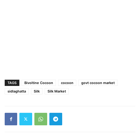
TAGS
Bivoltine Cocoon
cocoon
govt cocoon market
sidlaghatta
Silk
Silk Market