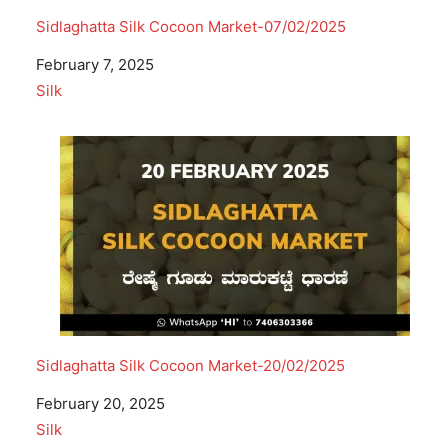
Sidlaghatta Silk Cocoon Market-07/02/2025
Date
February 7, 2025
In relation to
Silk
Sidlaghatta Silk Cocoon Market-20/02/2025
Date
February 20, 2025
In relation to
Silk