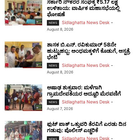
ಸರ್ಕಾರಿ ನೌಕರರ ಸಂಘಕ್ಕೆ ₹5.17 ಲಕ್ಷ
ಉಳಿತಾಯ: ವಾರ್ಷಿಕ ಮಹಾಸಭೆಯಲ್ಲಿ
ಘೋಷಣೆ
Sidlaghatta News Desk
-
NEWS
August 8, 2026
ಶಾಸಕ ಬಿ.ಎನ್. ರವಿಕುಮಾರ್ 58ನೇ
ಹುಟ್ಟುಹಬ್ಬ: ಅಂಧಮಕ್ಕಳಿಗೆ ಕೊಡುಗೆ, ಆಸ್ಪತ್ರೆ
ಭೇಟಿ
Sidlaghatta News Desk
-
NEWS
August 8, 2026
ಆಷಾಢ ಶುಕ್ರವಾರ: ಮಳೆಗಾಗಿ
ಗ್ರಾಮದೇವತೆಯರ ಅದ್ದೂರಿ ಮೆರವಣಿಗೆ
Sidlaghatta News Desk
-
NEWS
August 7, 2026
ಫುಟ್‌ ಪಾತ್ ಒತ್ತುವರಿ ತೆರವಿಗೆ ಎರಡು ದಿನ
ಗಡುವು: ಪೊಲೀಸ್ ಎಚ್ಚರಿಕೆ
Sidlaghatta News Desk
-
NEWS