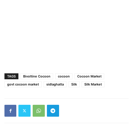
TAGS
Bivoltine Cocoon
cocoon
Cocoon Market
govt cocoon market
sidlaghatta
Silk
Silk Market