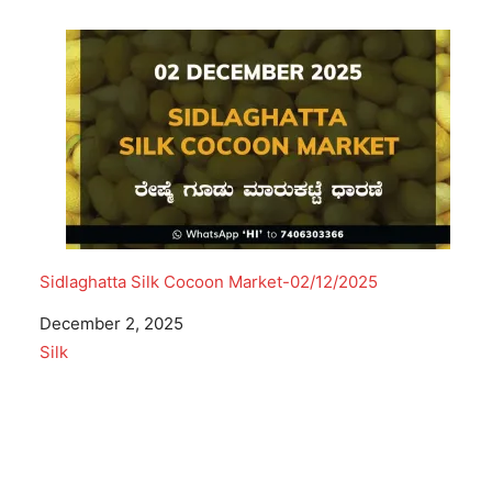
Sidlaghatta Silk Cocoon Market-02/12/2025
Date
December 2, 2025
In relation to
Silk