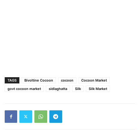
TAGS
Bivoltine Cocoon
cocoon
Cocoon Market
govt cocoon market
sidlaghatta
Silk
Silk Market