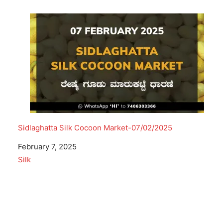
Sidlaghatta Silk Cocoon Market-07/02/2025
Date
February 7, 2025
In relation to
Silk