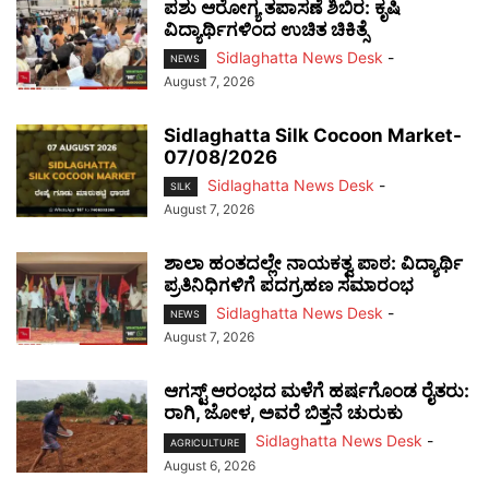
ಪಶು ಆರೋಗ್ಯ ತಪಾಸಣೆ ಶಿಬಿರ: ಕೃಷಿ
ವಿದ್ಯಾರ್ಥಿಗಳಿಂದ ಉಚಿತ ಚಿಕಿತ್ಸೆ
Sidlaghatta News Desk
-
NEWS
August 7, 2026
Sidlaghatta Silk Cocoon Market-
07/08/2026
Sidlaghatta News Desk
-
SILK
August 7, 2026
ಶಾಲಾ ಹಂತದಲ್ಲೇ ನಾಯಕತ್ವ ಪಾಠ: ವಿದ್ಯಾರ್ಥಿ
ಪ್ರತಿನಿಧಿಗಳಿಗೆ ಪದಗ್ರಹಣ ಸಮಾರಂಭ
Sidlaghatta News Desk
-
NEWS
August 7, 2026
ಆಗಸ್ಟ್ ಆರಂಭದ ಮಳೆಗೆ ಹರ್ಷಗೊಂಡ ರೈತರು:
ರಾಗಿ, ಜೋಳ, ಅವರೆ ಬಿತ್ತನೆ ಚುರುಕು
Sidlaghatta News Desk
-
AGRICULTURE
August 6, 2026