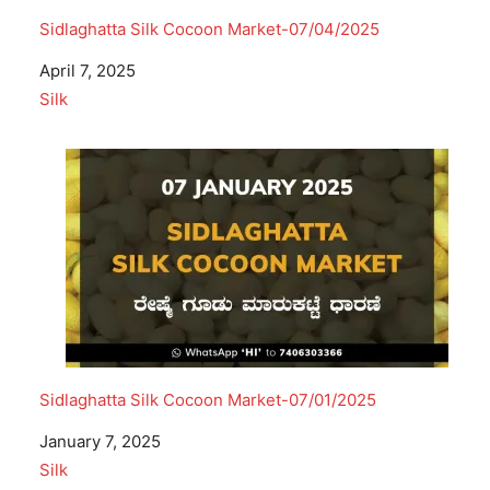
Sidlaghatta Silk Cocoon Market-07/04/2025
Date
April 7, 2025
In relation to
Silk
Sidlaghatta Silk Cocoon Market-07/01/2025
Date
January 7, 2025
In relation to
Silk