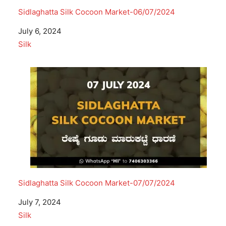
Sidlaghatta Silk Cocoon Market-06/07/2024
Date
July 6, 2024
In relation to
Silk
Sidlaghatta Silk Cocoon Market-07/07/2024
Date
July 7, 2024
In relation to
Silk