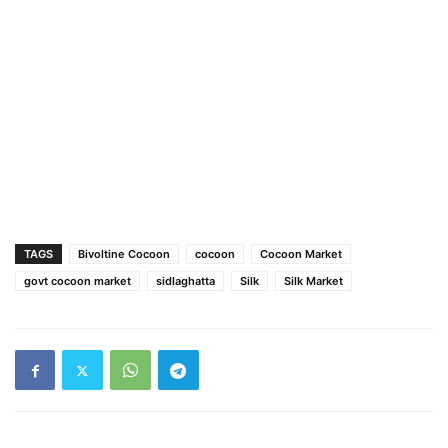
TAGS
Bivoltine Cocoon
cocoon
Cocoon Market
govt cocoon market
sidlaghatta
Silk
Silk Market