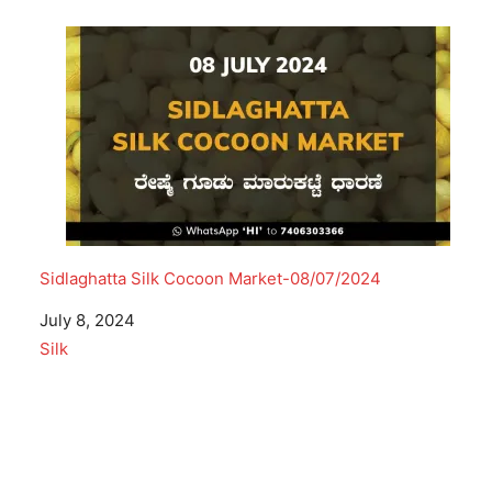
Sidlaghatta Silk Cocoon Market-08/07/2024
Date
July 8, 2024
In relation to
Silk