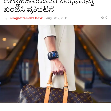
ಅಣ್ಣಾಹಜಾರೆಯವರ ಬಂಧನವನ್ನು
ಖಂಡಿಸಿ ಪ್ರತಿಭಟನೆ
0
By
Sidlaghatta News Desk
-
August 17, 2011