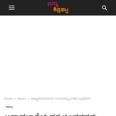
Home
News
ಅಣ್ಣಾಹಜಾರೆಯವರ ಬಂಧನವನ್ನು ಖಂಡಿಸಿ ಪ್ರತಿಭಟನೆ
News