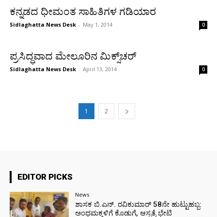
ಕನ್ನಡದ ಧೀಮಂತ ಸಾಹಿತಿಗಳ ಗಡಿಯಾರ
Sidlaghatta News Desk
-
May 1, 2014
0
ಪ್ರಸಿದ್ಧವಾದ ಮೇಲೂರಿನ ಮಿಕ್ಸ್‌ಚರ್
Sidlaghatta News Desk
-
April 13, 2014
0
1
2
EDITOR PICKS
News
ಶಾಸಕ ಬಿ.ಎನ್. ರವಿಕುಮಾರ್ 58ನೇ ಹುಟ್ಟುಹಬ್ಬ:
ಅಂಧಮಕ್ಕಳಿಗೆ ಕೊಡುಗೆ, ಆಸ್ಪತ್ರೆ ಭೇಟಿ