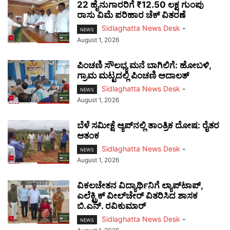
22 ಹೈನುಗಾರರಿಗೆ ₹12.50 ಲಕ್ಷ ಗುಂಪು
ರಾಸು ವಿಮೆ ಪರಿಹಾರ ಚೆಕ್ ವಿತರಣೆ
Sidlaghatta News Desk
-
NEWS
August 1, 2026
ಪಿಂಚಣಿ ಸೌಲಭ್ಯ ಮನೆ ಬಾಗಿಲಿಗೆ: ಹೋಬಳಿ,
ಗ್ರಾಮ ಮಟ್ಟದಲ್ಲಿ ಪಿಂಚಣಿ ಅದಾಲತ್
Sidlaghatta News Desk
-
NEWS
August 1, 2026
ಬೆಳೆ ಸಮೀಕ್ಷೆ ಆ್ಯಪ್‌ನಲ್ಲಿ ತಾಂತ್ರಿಕ ದೋಷ: ರೈತರ
ಆತಂಕ
Sidlaghatta News Desk
-
NEWS
August 1, 2026
ವಿಕಲಚೇತನ ವಿದ್ಯಾರ್ಥಿನಿಗೆ ಲ್ಯಾಪ್‌ಟಾಪ್,
ಎಲೆಕ್ಟ್ರಿಕ್ ವೀಲ್‌ಚೇರ್ ವಿತರಿಸಿದ ಶಾಸಕ
ಬಿ.ಎನ್. ರವಿಕುಮಾರ್
Sidlaghatta News Desk
-
NEWS