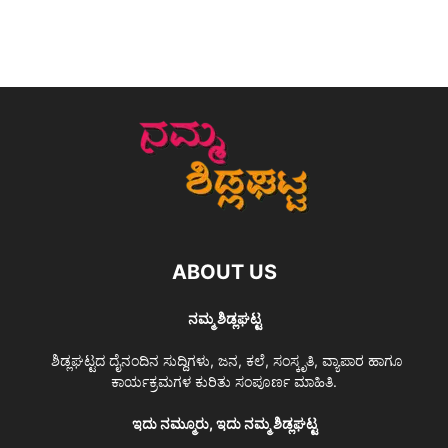
ABOUT US
ನಮ್ಮ ಶಿಡ್ಲಘಟ್ಟ
ಶಿಡ್ಲಘಟ್ಟದ ದೈನಂದಿನ ಸುದ್ದಿಗಳು, ಜನ, ಕಲೆ, ಸಂಸ್ಕೃತಿ, ವ್ಯಾಪಾರ ಹಾಗೂ
ಕಾರ್ಯಕ್ರಮಗಳ ಕುರಿತು ಸಂಪೂರ್ಣ ಮಾಹಿತಿ.
ಇದು ನಮ್ಮೂರು, ಇದು ನಮ್ಮ ಶಿಡ್ಲಘಟ್ಟ