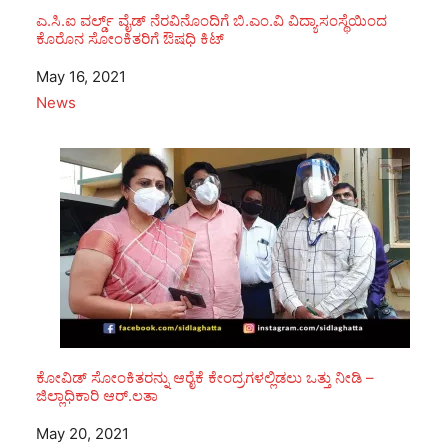
ಎ.ಸಿ.ಐ ವರ್ಲ್ಡ್ ವೈಡ್ ನೆರವಿನೊಂದಿಗೆ ಬಿ.ಎಂ.ವಿ ವಿದ್ಯಾಸಂಸ್ಥೆಯಿಂದ
ಕೊರೊನ ಸೋಂಕಿತರಿಗೆ ಔಷಧಿ ಕಿಟ್
Date
May 16, 2021
In relation to
News
ಕೋವಿಡ್ ಸೋಂಕಿತರನ್ನು ಆರೈಕೆ ಕೇಂದ್ರಗಳಲ್ಲಿಡಲು ಒತ್ತು ನೀಡಿ –
ಜಿಲ್ಲಾಧಿಕಾರಿ ಆರ್.ಲತಾ
Date
May 20, 2021