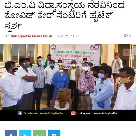
ಬಿ.ಎಂ.ವಿ ವಿದ್ಯಾಸಂಸ್ಥೆಯ ನೆರವಿನಿಂದ
ಕೋವಿಡ್ ಕೇರ್ ಸೆಂಟರಿಗೆ ಹೈಟೆಕ್
ಸ್ಪರ್ಶ
0
By
Sidlaghatta News Desk
-
May 29, 2021