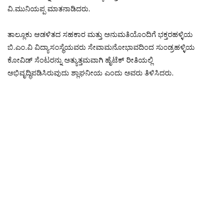
ವಿ.ಮುನಿಯಪ್ಪ ಮಾತನಾಡಿದರು.
ತಾಲ್ಲೂಕು ಆಡಳಿತದ ಸಹಕಾರ ಮತ್ತು ಅನುಮತಿಯೊಂದಿಗೆ ಭಕ್ತರಹಳ್ಳಿಯ
ಬಿ.ಎಂ.ವಿ ವಿದ್ಯಾಸಂಸ್ಥೆಯವರು ಸೇವಾಮನೋಭಾವದಿಂದ ಸುಂಡ್ರಹಳ್ಳಿಯ
ಕೋವಿಡ್ ಸೆಂಟರನ್ನು ಅತ್ಯುತ್ತಮವಾಗಿ ಹೈಟೆಕ್ ರೀತಿಯಲ್ಲಿ
ಅಭಿವೃದ್ಧಿಪಡಿಸಿರುವುದು ಶ್ಲಾಘನೀಯ ಎಂದು ಅವರು ತಿಳಿಸಿದರು.