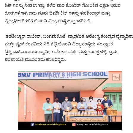
ಕಿಟ್ ಗಳನ್ನು ನೀಡಲಾಗಿತ್ತು. ಕಳೆದ ವಾರ ಕೋವಿಡ್ ಸೋಂಕಿನ ಲಕ್ಷಣ ಇರುವ
ರೋಗಿಗಳಿಗಾಗಿ ಐದು ನೂರು ಔಷದಿ ಕಿಟ್ ಗಳನ್ನು ತಹಶೀಲ್ದಾರ್ ಮತ್ತು
ವೈದ್ಯಾಧಿಕಾರಿಗಳಿಗೆ ಬಿಎಂವಿ ವಿದ್ಯಾಸಂಸ್ಥೆ ಹಸ್ತಾಂತರಿಸಿದೆ.
ತಹಶೀಲ್ದಾರ್ ರಾಜೀವ್, ಜಂಗಮಕೊಟೆ ಪ್ರಾಥಮಿಕ ಆರೋಗ್ಯ ಕೇಂದ್ರದ ವೈದ್ಯಾಧಿಕಾ
ವರ್ಲ್ಡ್ ವೈಡ್ ಕಂಪನಿಯ ಸಿರಿ ಶೆಟ್ಟಿ ಬಿಎಂವಿ ವಿದ್ಯಾಸಂಸ್ಥೆಯ ಸಂಸ್ಥಾಪಕ
ಟ್ರಸ್ಟಿ ಎಸ್.ನಾರಾಯಣಸ್ವಾಮಿ, ಅಮೋಘ ವರ್ಷ ಮತ್ತು ಸುಂಡ್ರಹಳ್ಳಿ ಗ್ರಾಮ
ಪಂಚಾಯಿತಿ ಮುಖಂಡರು ಹಾಜರಿದ್ದರು.