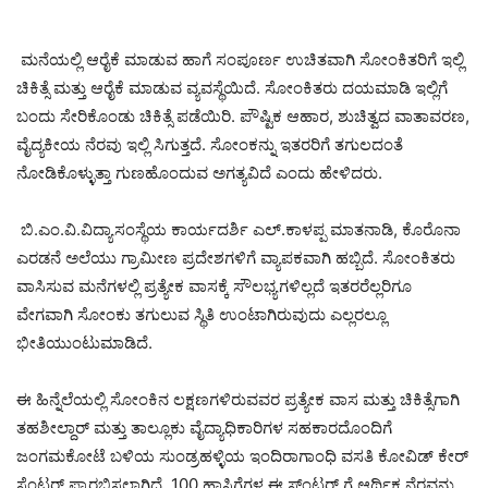
ಮನೆಯಲ್ಲಿ ಆರೈಕೆ ಮಾಡುವ ಹಾಗೆ ಸಂಪೂರ್ಣ ಉಚಿತವಾಗಿ ಸೋಂಕಿತರಿಗೆ ಇಲ್ಲಿ
ಚಿಕಿತ್ಸೆ ಮತ್ತು ಆರೈಕೆ ಮಾಡುವ ವ್ಯವಸ್ಥೆಯಿದೆ. ಸೋಂಕಿತರು ದಯಮಾಡಿ ಇಲ್ಲಿಗೆ
ಬಂದು ಸೇರಿಕೊಂಡು ಚಿಕಿತ್ಸೆ ಪಡೆಯಿರಿ. ಪೌಷ್ಟಿಕ ಆಹಾರ, ಶುಚಿತ್ವದ ವಾತಾವರಣ,
ವೈದ್ಯಕೀಯ ನೆರವು ಇಲ್ಲಿ ಸಿಗುತ್ತದೆ. ಸೋಂಕನ್ನು ಇತರರಿಗೆ ತಗುಲದಂತೆ
ನೋಡಿಕೊಳ್ಳುತ್ತಾ ಗುಣಹೊಂದುವ ಅಗತ್ಯವಿದೆ ಎಂದು ಹೇಳಿದರು.
ಬಿ.ಎಂ.ವಿ.ವಿದ್ಯಾಸಂಸ್ಥೆಯ ಕಾರ್ಯದರ್ಶಿ ಎಲ್.ಕಾಳಪ್ಪ ಮಾತನಾಡಿ, ಕೊರೊನಾ
ಎರಡನೆ ಅಲೆಯು ಗ್ರಾಮೀಣ ಪ್ರದೇಶಗಳಿಗೆ ವ್ಯಾಪಕವಾಗಿ ಹಬ್ಬಿದೆ. ಸೋಂಕಿತರು
ವಾಸಿಸುವ ಮನೆಗಳಲ್ಲಿ ಪ್ರತ್ಯೇಕ ವಾಸಕ್ಕೆ ಸೌಲಭ್ಯಗಳಿಲ್ಲದೆ ಇತರರೆಲ್ಲರಿಗೂ
ವೇಗವಾಗಿ ಸೋಂಕು ತಗುಲುವ ಸ್ಥಿತಿ ಉಂಟಾಗಿರುವುದು ಎಲ್ಲರಲ್ಲೂ
ಭೀತಿಯುಂಟುಮಾಡಿದೆ.
ಈ ಹಿನ್ನೆಲೆಯಲ್ಲಿ ಸೋಂಕಿನ ಲಕ್ಷಣಗಳಿರುವವರ ಪ್ರತ್ಯೇಕ ವಾಸ ಮತ್ತು ಚಿಕಿತ್ಸೆಗಾಗಿ
ತಹಶೀಲ್ದಾರ್ ಮತ್ತು ತಾಲ್ಲೂಕು ವೈದ್ಯಾಧಿಕಾರಿಗಳ ಸಹಕಾರದೊಂದಿಗೆ
ಜಂಗಮಕೋಟೆ ಬಳಿಯ ಸುಂಡ್ರಹಳ್ಳಿಯ ಇಂದಿರಾಗಾಂಧಿ ವಸತಿ ಕೋವಿಡ್ ಕೇರ್
ಸೆಂಟರ್ ಪ್ರಾರಭಿಸಲಾಗಿದೆ. 100 ಹಾಸಿಗೆಗಳ ಈ ಸ್ಂಟರ್ ಗೆ ಆರ್ಥಿಕ ನೆರವನ್ನು