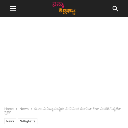
Home
News
ಬಿ.ಎಂ.ವಿ ವಿದ್ಯಾಸಂಸ್ಥೆಯ ನೆರವಿನಿಂದ ಕೋವಿಡ್ ಕೇರ್ ಸೆಂಟರಿಗೆ ಹೈಟೆಕ್
ಸ್ಪರ್ಶ
News
Sidlaghatta