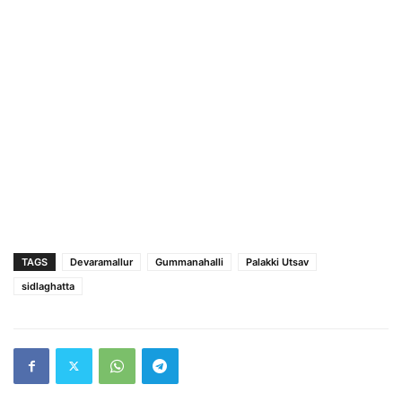
TAGS
Devaramallur
Gummanahalli
Palakki Utsav
sidlaghatta