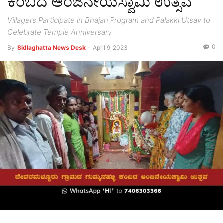
ಕಂಬದ ಆಂಜನೇಯಸ್ವಾಮಿ ಉತ್ಸವ
Villagers Participate in Bhajan Program and Palakki Utsav to
Celebrate Temple Anniversary
0
By
Sidlaghatta News Desk
-
April 9, 2023