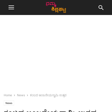
Home
News
ಕಂಬದ ಆಂಜನೇಯಸ್ವಾಮಿ ಉತ್ಸವ
News