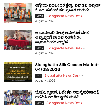
ಆಗ್ನೇಯ ಪದವೀಧರ ಕ್ಷೇತ್ರ: ಎನ್‌ಡಿಎ ಅಭ್ಯರ್ಥಿ
ಕೆ.ಎಂ. ಸುರೇಶ್ ಪರ ಪ್ರಚಾರ ಚುರುಕು
Sidlaghatta News Desk
-
NEWS
August 4, 2026
ಅಪಾಯಕಾರಿ ರೀಲ್ಸ್ ಅನುಕರಣೆ ಬೇಡ,
ಅಪ್ರಾಪ್ತರಿಗೆ ವಾಹನ ನೀಡಬೇಡಿ:
ನ್ಯಾಯಾಧೀಶರ ಎಚ್ಚರಿಕೆ
Sidlaghatta News Desk
-
NEWS
August 4, 2026
Sidlaghatta Silk Cocoon Market-
04/08/2026
Sidlaghatta News Desk
-
SILK
August 4, 2026
ಭೂಮಿ, ಸ್ಮಶಾನ, ನಿವೇಶನ ಸಮಸ್ಯೆ ಪರಿಹಾರಕ್ಕೆ
ಆಗ್ರಹಿಸಿ ತಹಶೀಲ್ದಾರ್‌ಗೆ ಮನವಿ
Sidlaghatta News Desk
-
NEWS