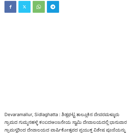
Devaramallur, Sidlaghatta : ಶಿಡ್ಲಘಟ್ಟ ತಾಲ್ಲೂಕಿನ ದೇವರಮಳ್ಳೂರು
ಗ್ರಾಮದ ಗುಮ್ಮನಹಳ್ಳಿ ಕಂಬದಆಂಜನೇಯ ಸ್ವಾಮಿ ದೇವಾಲಯದಲ್ಲಿ ಭಾನುವಾರ
ಗ್ರಾಮಸ್ಥರಿಂದ ದೇವಾಲಯದ ವಾರ್ಷಿಕೋತ್ಸವದ ಪ್ರಯುಕ್ತ ವಿಶೇಷ ಪೂಜೆಯನ್ನು