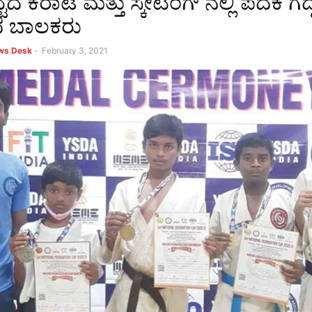
್ಟದ ಕರಾಟೆ ಮತ್ತು ಸ್ಕೇಟಿಂಗ್ ನಲ್ಲಿ ಪದಕ ಗೆದ್
ಟದ ಬಾಲಕರು
ews Desk
-
February 3, 2021