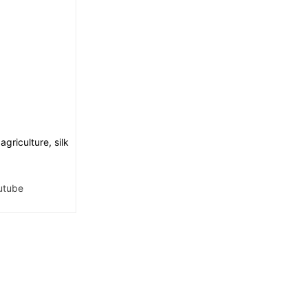
griculture, silk
utube