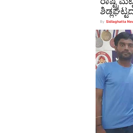
ರಾಷ್ಟ್ರಮಟ
ಶಿಡ್ಲಘಟ್
By
Sidlaghatta N