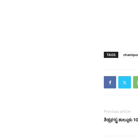
TAGS
chamipo
Previous article
ಶಿಡ್ಲಘಟ್ಟ ತಾಲ್ಲೂಕು