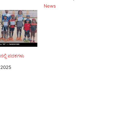
In relation to
News
್ ನಲ್ಲಿ ಪದಕಗಳು
 2025