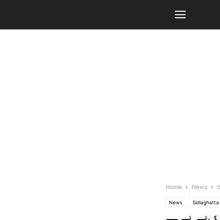
Home
News
ರ
News
Sidlaghatta