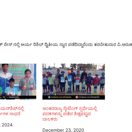
 ರೇಸ್ ನಲ್ಲಿ ಆರ್ಯ ರಿಶಿಲ್ ದ್ವಿತೀಯ ಸ್ಥಾನ ಪಡೆದಿದ್ದಾರೆಂದು ತರಬೇತುದಾರ ವಿ.ಅರು
ಯನ್‌ಶಿಪ್‌ನಲ್ಲಿ
ಅಂತರರಾಜ್ಯ ಸ್ಕೇಟಿಂಗ್ ಸ್ಪರ್ಧೆಯಲ್ಲಿ
ಾರ್ಥಿಗಳ ಸಾಧನೆ
ಪದಕಗಳನ್ನು ಪಡೆದ ಶಿಡ್ಲಘಟ್ಟದ
ಬಾಲಕರು
, 2024
Date
December 23, 2020