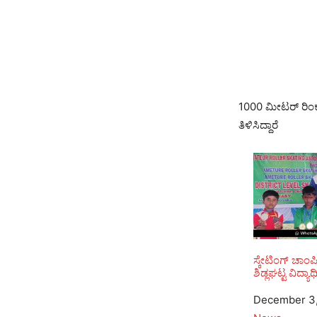
1000 ಮೀಟರ್ ರಿಂಕ್
ತಿಳಿಸಿದ್ದಾರೆ
ಸ್ಕೇಟಿಂಗ್ ಚಾಂಪಿ
ಶಿಡ್ಲಘಟ್ಟ ವಿದ್ಯ
Date
December 3