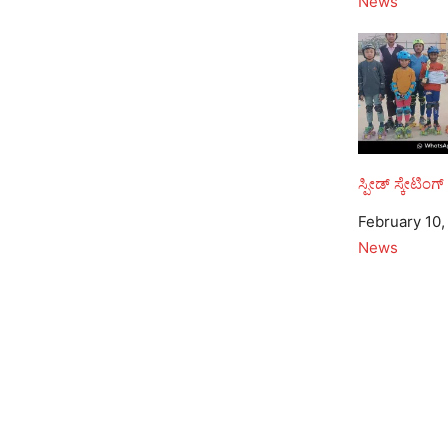
In relation to
News
ಸ್ಪೀಡ್ ಸ್ಕೇಟಿಂಗ
Date
February 10,
In relation to
News