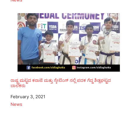
ರಾಷ್ಟ್ರಮಟ್ಟದ ಕರಾಟೆ ಮತ್ತು ಸ್ಕೇಟಿಂಗ್ ನಲ್ಲಿ ಪದಕ ಗೆದ್ದ ಶಿಡ್ಲಘಟ್ಟದ
ಬಾಲಕರು
Date
February 3, 2021
In relation to
News