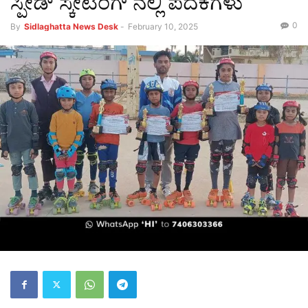
ಸ್ಪೀಡ್ ಸ್ಕೇಟಿಂಗ್ ನಲ್ಲಿ ಪದಕಗಳು
0
By
Sidlaghatta News Desk
-
February 10, 2025