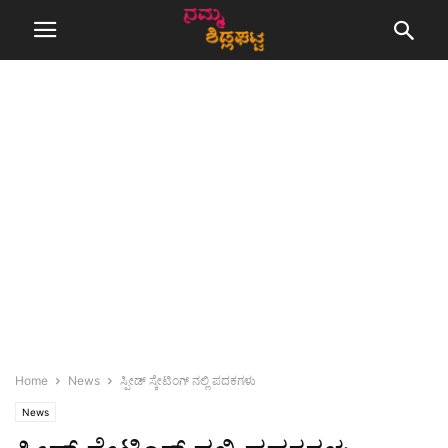
Home
News
ಸ್ಪೀಡ್ ಸ್ಕೇಟಿಂಗ್ ನಲ್ಲಿ ಪದಕಗಳು
News