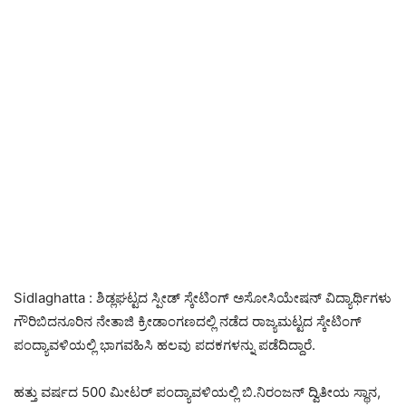
Sidlaghatta : ಶಿಡ್ಲಘಟ್ಟದ ಸ್ಪೀಡ್ ಸ್ಕೇಟಿಂಗ್ ಅಸೋಸಿಯೇಷನ್ ವಿದ್ಯಾರ್ಥಿಗಳು
ಗೌರಿಬಿದನೂರಿನ ನೇತಾಜಿ ಕ್ರೀಡಾಂಗಣದಲ್ಲಿ ನಡೆದ ರಾಜ್ಯಮಟ್ಟದ ಸ್ಕೇಟಿಂಗ್
ಪಂದ್ಯಾವಳಿಯಲ್ಲಿ ಭಾಗವಹಿಸಿ ಹಲವು ಪದಕಗಳನ್ನು ಪಡೆದಿದ್ದಾರೆ.
ಹತ್ತು ವರ್ಷದ 500 ಮೀಟರ್ ಪಂದ್ಯಾವಳಿಯಲ್ಲಿ ಬಿ.ನಿರಂಜನ್ ದ್ವಿತೀಯ ಸ್ಥಾನ,