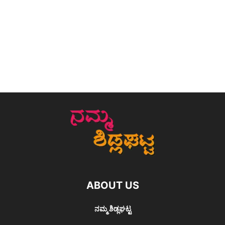
ABOUT US
ನಮ್ಮ ಶಿಡ್ಲಘಟ್ಟ