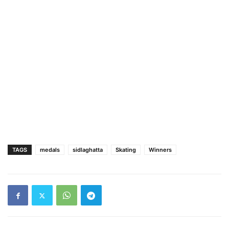
TAGS
medals
sidlaghatta
Skating
Winners